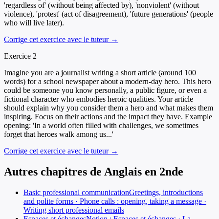
'regardless of' (without being affected by), 'nonviolent' (without
violence), 'protest' (act of disagreement), 'future generations' (people
who will live later).
Corrige cet exercice avec le tuteur →
Exercice
2
Imagine you are a journalist writing a short article (around 100
words) for a school newspaper about a modern-day hero. This hero
could be someone you know personally, a public figure, or even a
fictional character who embodies heroic qualities. Your article
should explain why you consider them a hero and what makes them
inspiring. Focus on their actions and the impact they have. Example
opening: 'In a world often filled with challenges, we sometimes
forget that heroes walk among us...'
Corrige cet exercice avec le tuteur →
Autres chapitres de
Anglais
en
2nde
Basic professional communication
Greetings, introductions
and polite forms · Phone calls : opening, taking a message ·
Writing short professional emails
Espaces et échanges
Notion : Espaces et échanges · La