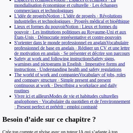
mondialisation économique et culturelle · Les échanges
commerciaux et technologiques
L'idée de progrès
Notion : L'idée de progrès · Révolutions
industrielles et technologiques · Progrès médical et bioéthique
Lieux et formes du pouvoir
Notion : Lieux et formes du
pouvoir · Les institutions politiques au Royaume-Uni et aux
États-Unis · Démocratie représentative et contre-pouvoirs
S'orienter dans le monde professionnel en anglais
Vocabulaire
professionnel de base en anglais · Rédiger un CV et une lettre
de motivation en anglais · Se présenter et décrire son parcours
Safety at work and following instructions
Safety signs,
warnings and pictograms in English · Imperative forms and
instructions · Understanding health and safety regulations
The world of work and companies
Vocabulary of jobs, roles
and company structure · Simple present and present
continuous at work · Describing a workplace and daily
routines
Vivre ici et ailleurs
Modes de vie et habitudes culturelles
anglophones · Vocabulaire du quotidien et de l'environnement
· Present perfect et prétérit : emploi contrasté
Besoin d’aide sur ce chapitre ?
Crée ton compte et révise avec un tuteur IA qui s’adapte à ton