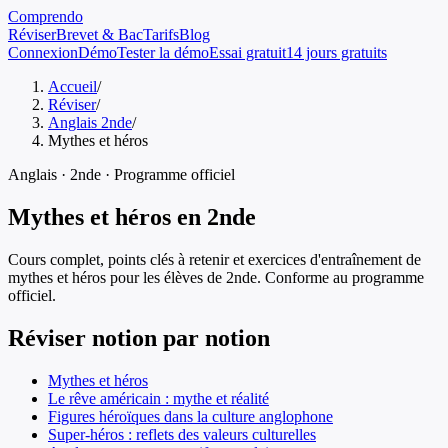
Comprendo
Réviser
Brevet & Bac
Tarifs
Blog
Connexion
Démo
Tester la démo
Essai gratuit
14 jours gratuits
Accueil
/
Réviser
/
Anglais 2nde
/
Mythes et héros
Anglais
·
2nde
· Programme officiel
Mythes et héros
en
2nde
Cours complet, points clés à retenir et exercices d'entraînement de
mythes et héros
pour les élèves de
2nde
. Conforme au programme
officiel.
Réviser notion par notion
Mythes et héros
Le rêve américain : mythe et réalité
Figures héroïques dans la culture anglophone
Super-héros : reflets des valeurs culturelles