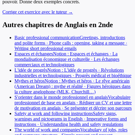
pouvoir. Donne deux exemples concrets.
Corrige cet exercice avec le tuteur →
Autres chapitres de
Anglais
en
2nde
Basic professional communication
Greetings, introductions
and polite forms · Phone calls : opening, taking a message ·
Writing short professional emails
Espaces et échanges
Notion : Espaces et échanges · La
mondialisation économique et culturelle · Les échanges
commerciaux et technologiques
L'idée de progrès
Notion : L'idée de progrès · Révolutions
industrielles et technologiques · Progrès médical et bioéthique
Mythes et héros
Notion : Mythes et héros · Le rêve américain
(American Dream) : mythe et réalité · Figures héroïques dans
la culture anglophone (MLK, Churchill…)
S'orienter dans le monde professionnel en anglais
Vocabulaire
professionnel de base en anglais · Rédiger un CV et une lettre
de motivation en anglais · Se présenter et décrire son parcours
Safety at work and following instructions
Safety signs,
warnings and pictograms in English · Imperative forms and
instructions · Understanding health and safety regulations
The world of work and companies
Vocabulary of jobs, roles