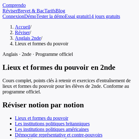
Comprendo
Réviser
Brevet & Bac
Tarifs
Blog
Connexion
Démo
Tester la démo
Essai gratuit
14 jours gratuits
Accueil
/
Réviser
/
Anglais 2nde
/
Lieux et formes du pouvoir
Anglais
·
2nde
· Programme officiel
Lieux et formes du pouvoir
en
2nde
Cours complet, points clés à retenir et exercices d'entraînement de
lieux et formes du pouvoir
pour les élèves de
2nde
. Conforme au
programme officiel.
Réviser notion par notion
Lieux et formes du pouvoir
Les institutions politiques britanniques
Les institutions politiques américaines
Démocratie représentative et contre-pouvoirs