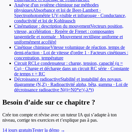
Analyse d'un système chimique par méthodes
physiques
Absorbance et loi de Beer-Lambert ·
Spectrophotométrie UV-visible et infrarouge · Conductance,
conductivité et loi de Kohlrausch
Cinématique : description du mouvement
Vecteurs position,
vitesse, accélération · Repère de Frenet : composantes
tangentielle et normale · Mouvement rectiligne uniforme et
uniformément accéléré
Cinétique chimique
Vitesse volumique de réaction, temps de
demi-réaction · Loi de vitesse d'ordre 1 · Facteurs cinétiques :
concentration, température
Circuit RC
Le condensateur : charge, tension, capacité (q =
Cu) · Charge et décharge dans un circuit RC série · Constante
de temps τ = RC
Décroissance radioactive
Stabilité et instabilité des noyaux,
diagramme (N,Z) · Radioactivité alpha, bêta, gamma · Loi de
décroissance radioactive N(t)=N0*e^(-λ*t)
Besoin d’aide sur ce chapitre ?
Crée ton compte et révise avec un tuteur IA qui s’adapte à ton
niveau, corrige tes exercices et t’explique pas à pas.
14 jours gratuits
Tester la démo →