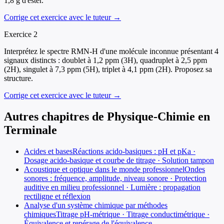
1,8 g d'ester.
Corrige cet exercice avec le tuteur →
Exercice
2
Interprétez le spectre RMN-H d'une molécule inconnue présentant 4
signaux distincts : doublet à 1,2 ppm (3H), quadruplet à 2,5 ppm
(2H), singulet à 7,3 ppm (5H), triplet à 4,1 ppm (2H). Proposez sa
structure.
Corrige cet exercice avec le tuteur →
Autres chapitres de
Physique-Chimie
en
Terminale
Acides et bases
Réactions acido-basiques : pH et pKa ·
Dosage acido-basique et courbe de titrage · Solution tampon
Acoustique et optique dans le monde professionnel
Ondes
sonores : fréquence, amplitude, niveau sonore · Protection
auditive en milieu professionnel · Lumière : propagation
rectiligne et réflexion
Analyse d'un système chimique par méthodes
chimiques
Titrage pH-métrique · Titrage conductimétrique ·
Équivalence et repérage de l'équivalence