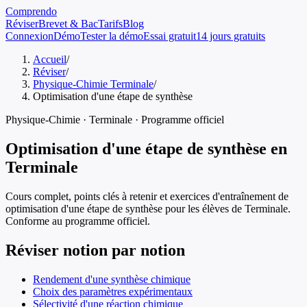
Comprendo
Réviser
Brevet & Bac
Tarifs
Blog
Connexion
Démo
Tester la démo
Essai gratuit
14 jours gratuits
Accueil
/
Réviser
/
Physique-Chimie Terminale
/
Optimisation d'une étape de synthèse
Physique-Chimie
·
Terminale
· Programme officiel
Optimisation d'une étape de synthèse
en
Terminale
Cours complet, points clés à retenir et exercices d'entraînement de
optimisation d'une étape de synthèse
pour les élèves de
Terminale
.
Conforme au programme officiel.
Réviser notion par notion
Rendement d'une synthèse chimique
Choix des paramètres expérimentaux
Sélectivité d'une réaction chimique