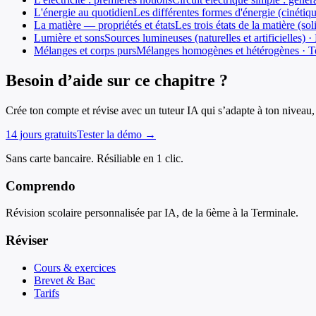
L'énergie au quotidien
Les différentes formes d'énergie (cinéti
La matière — propriétés et états
Les trois états de la matière (s
Lumière et sons
Sources lumineuses (naturelles et artificielles)
Mélanges et corps purs
Mélanges homogènes et hétérogènes · Tech
Besoin d’aide sur ce chapitre ?
Crée ton compte et révise avec un tuteur IA qui s’adapte à ton niveau, 
14 jours gratuits
Tester la démo →
Sans carte bancaire. Résiliable en 1 clic.
Comprendo
Révision scolaire personnalisée par IA, de la 6ème à la Terminale.
Réviser
Cours & exercices
Brevet & Bac
Tarifs