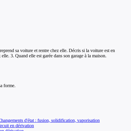
prend sa voiture et rentre chez elle. Décris si la voiture est en
z elle. 3. Quand elle est garée dans son garage à la maison.
sa forme.
Changements d'état : fusion, solidification, vaporisation
ircuit en dérivation
 en dérivation