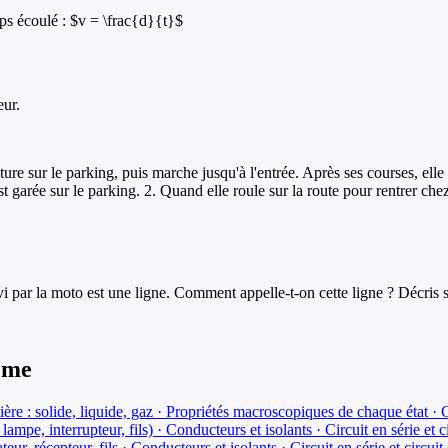
mps écoulé : $v = \frac{d}{t}$
eur.
 sur le parking, puis marche jusqu'à l'entrée. Après ses courses, elle re
 garée sur le parking. 2. Quand elle roule sur la route pour rentrer che
i par la moto est une ligne. Comment appelle-t-on cette ligne ? Décris 
ème
tière : solide, liquide, gaz · Propriétés macroscopiques de chaque état · 
 lampe, interrupteur, fils) · Conducteurs et isolants · Circuit en série et c
teur, récepteur, fils · Conducteurs et isolants · Circuit en série et circuit