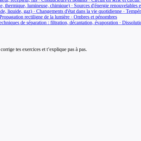
que, thermique, lumineuse, chimique) · Sources d'énergie renouvelables 
olide, liquide, gaz) · Changements d'état dans la vie quotidienne · Tempé
 · Propagation rectiligne de la lumière · Ombres et pénombres
niques de séparation : filtration, décantation, évaporation · Dissolutio
corrige tes exercices et t’explique pas à pas.