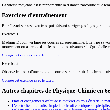
La vitesse moyenne est le rapport entre la distance parcourue et le te
Exercices d'entraînement
Entraîne-toi sur ces exercices, puis fais-toi corriger pas à pas par le tut
Exercice
1
Madame Dupont va faire ses courses au supermarché. Elle gare sa voiture
mouvement ou au repos dans les situations suivantes : 1. Quand elle est
Corrige cet exercice avec le tuteur →
Exercice
2
Observe le dessin d'une moto qui tourne sur un circuit. Le chemin suiv
Corrige cet exercice avec le tuteur →
Autres chapitres de
Physique-Chimie
en
6
États et changements d'état de la matière
Les trois états de la ma
L'électricité — circuits simples
Le circuit électrique simple (pile,
L'électricité : premières notions
Circuit électrique simple : généra