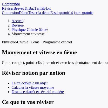
Comprendo
Réviser
Brevet & Bac
Tarifs
Blog
Connexion
Démo
Tester la démo
Essai gratuit
14 jours gratuits
Accueil
/
Réviser
/
Physique-Chimie 6ème
/
Mouvement et vitesse
Physique-Chimie
·
6ème
· Programme officiel
Mouvement et vitesse
en
6ème
Cours complet, points clés à retenir et exercices d'entraînement de
mou
Réviser notion par notion
La trajectoire d'un objet
Calculer la vitesse moyenne
Distance d'arrêt et sécurité routière
Ce que tu vas réviser