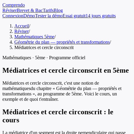
Comprendo
Réviser
Brevet & Bac
Tarifs
Blog
Connexion
Démo
Tester la démo
Essai gratuit
14 jours gratuits
Accueil
/
Réviser
/
Mathématiques 5ème
/
Géométrie du plan — propriétés et transformations
/
Médiatrices et cercle circonscrit
Mathématiques
·
5ème
· Programme officiel
Médiatrices et cercle circonscrit
en
5ème
Médiatrices et cercle circonscrit
, c'est une notion de
mathématiques
du chapitre «
Géométrie du plan — propriétés et
transformations
», au programme de
5ème
. Voici le cours, un
exemple et de quoi t'entraîner.
Médiatrices et cercle circonscrit
: le
cours
La médiatrice d'un segment est la droite perpendiculaire qui passe