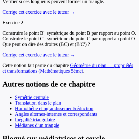
Vérifier si ces longueurs peuvent former un triangle.
Corrige cet exercice avec le tuteur →
Exercice
2
Construire le point B', symétrique du point B par rapport au point O.
Construire le point C', symétrique du point C par rapport au point O.
Que peut-on dire des droites (BC) et (B'C') ?
Corrige cet exercice avec le tuteur →
Cette notion fait partie du chapitre
Géométrie du plan — propriétés
et transformations
(
Mathématiques
5ème
)
.
Autres notions de ce chapitre
Symétrie centrale
Translation dans le plan
Homothétie et agrandissement/réduction
Angles alternes-internes et correspondants
Inégalité triangulaire
Médianes d'un triangle
Bloqué sur médiatrices et cercle