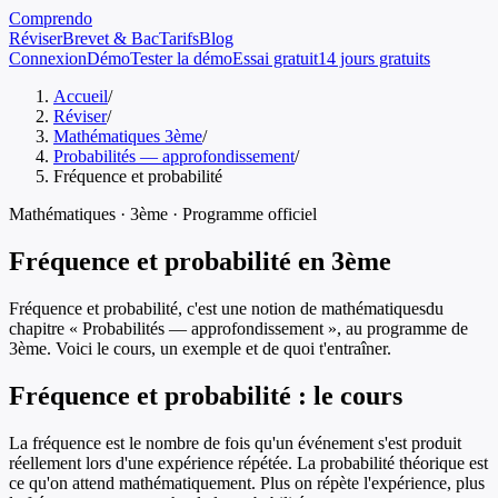
Comprendo
Réviser
Brevet & Bac
Tarifs
Blog
Connexion
Démo
Tester la démo
Essai gratuit
14 jours gratuits
Accueil
/
Réviser
/
Mathématiques 3ème
/
Probabilités — approfondissement
/
Fréquence et probabilité
Mathématiques
·
3ème
· Programme officiel
Fréquence et probabilité
en
3ème
Fréquence et probabilité
, c'est une notion de
mathématiques
du
chapitre «
Probabilités — approfondissement
», au programme de
3ème
. Voici le cours, un exemple et de quoi t'entraîner.
Fréquence et probabilité
: le cours
La fréquence est le nombre de fois qu'un événement s'est produit
réellement lors d'une expérience répétée. La probabilité théorique est
ce qu'on attend mathématiquement. Plus on répète l'expérience, plus