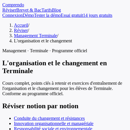
Comprendo
Réviser
Brevet & Bac
Tarifs
Blog
Connexion
Démo
Tester la démo
Essai gratuit
14 jours gratuits
Accueil
/
Réviser
/
Management Terminale
/
L'organisation et le changement
Management
·
Terminale
· Programme officiel
L'organisation et le changement
en
Terminale
Cours complet, points clés à retenir et exercices d'entraînement de
l'organisation et le changement
pour les élèves de
Terminale
.
Conforme au programme officiel.
Réviser notion par notion
Conduite du changement et résistances
Innovation organisationnelle et managériale
Responsabilité sociale et environnementale