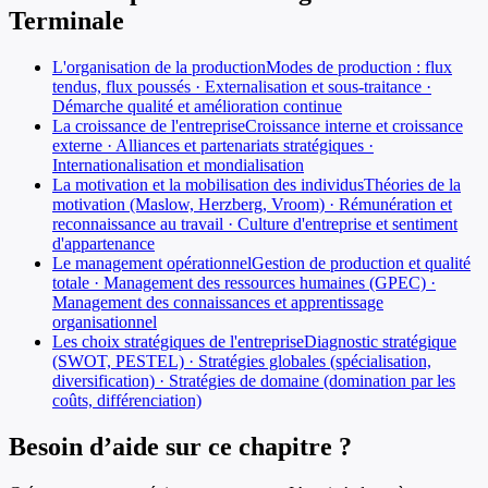
Terminale
L'organisation de la production
Modes de production : flux
tendus, flux poussés · Externalisation et sous-traitance ·
Démarche qualité et amélioration continue
La croissance de l'entreprise
Croissance interne et croissance
externe · Alliances et partenariats stratégiques ·
Internationalisation et mondialisation
La motivation et la mobilisation des individus
Théories de la
motivation (Maslow, Herzberg, Vroom) · Rémunération et
reconnaissance au travail · Culture d'entreprise et sentiment
d'appartenance
Le management opérationnel
Gestion de production et qualité
totale · Management des ressources humaines (GPEC) ·
Management des connaissances et apprentissage
organisationnel
Les choix stratégiques de l'entreprise
Diagnostic stratégique
(SWOT, PESTEL) · Stratégies globales (spécialisation,
diversification) · Stratégies de domaine (domination par les
coûts, différenciation)
Besoin d’aide sur ce chapitre ?