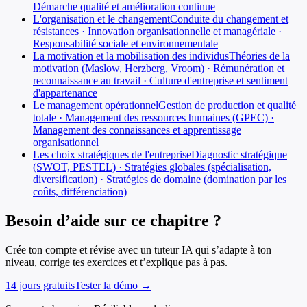
Démarche qualité et amélioration continue
L'organisation et le changement
Conduite du changement et
résistances · Innovation organisationnelle et managériale ·
Responsabilité sociale et environnementale
La motivation et la mobilisation des individus
Théories de la
motivation (Maslow, Herzberg, Vroom) · Rémunération et
reconnaissance au travail · Culture d'entreprise et sentiment
d'appartenance
Le management opérationnel
Gestion de production et qualité
totale · Management des ressources humaines (GPEC) ·
Management des connaissances et apprentissage
organisationnel
Les choix stratégiques de l'entreprise
Diagnostic stratégique
(SWOT, PESTEL) · Stratégies globales (spécialisation,
diversification) · Stratégies de domaine (domination par les
coûts, différenciation)
Besoin d’aide sur ce chapitre ?
Crée ton compte et révise avec un tuteur IA qui s’adapte à ton
niveau, corrige tes exercices et t’explique pas à pas.
14 jours gratuits
Tester la démo →