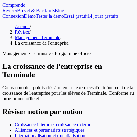
Comprendo
Réviser
Brevet & Bac
Tarifs
Blog
Connexion
Démo
Tester la démo
Essai gratuit
14 jours gratuits
Accueil
/
Réviser
/
Management Terminale
/
La croissance de l'entreprise
Management
·
Terminale
· Programme officiel
La croissance de l'entreprise
en
Terminale
Cours complet, points clés à retenir et exercices d'entraînement de
la
croissance de l'entreprise
pour les élèves de
Terminale
. Conforme au
programme officiel.
Réviser notion par notion
Croissance interne et croissance externe
Alliances et partenariats stratégiques
Internationalisation et mondialisation