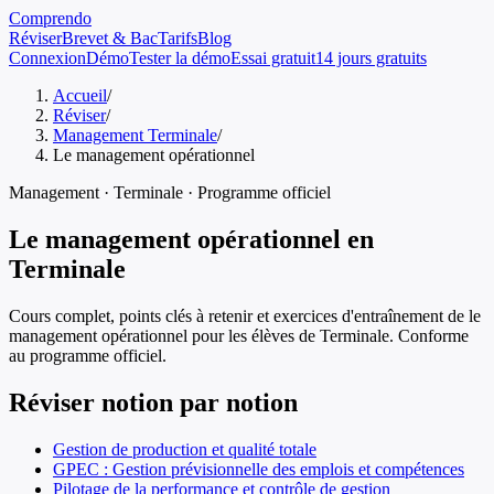
Comprendo
Réviser
Brevet & Bac
Tarifs
Blog
Connexion
Démo
Tester la démo
Essai gratuit
14 jours gratuits
Accueil
/
Réviser
/
Management Terminale
/
Le management opérationnel
Management
·
Terminale
· Programme officiel
Le management opérationnel
en
Terminale
Cours complet, points clés à retenir et exercices d'entraînement de
le
management opérationnel
pour les élèves de
Terminale
. Conforme
au programme officiel.
Réviser notion par notion
Gestion de production et qualité totale
GPEC : Gestion prévisionnelle des emplois et compétences
Pilotage de la performance et contrôle de gestion