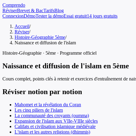
Comprendo
Réviser
Brevet & Bac
Tarifs
Blog
Connexion
Démo
Tester la démo
Essai gratuit
14 jours gratuits
Accueil
/
Réviser
/
Histoire-Géographie 5ème
/
Naissance et diffusion de l'islam
Histoire-Géographie
·
5ème
· Programme officiel
Naissance et diffusion de l'islam
en
5ème
Cours complet, points clés à retenir et exercices d'entraînement de
nai
Réviser notion par notion
Mahomet et la révélation du Coran
Les cinq piliers de l'islam
La communauté des croyants (oumma)
Expansion de l'islam aux VIIe-VIIIe siècles
Califats et civilisation islamique médiévale
L'islam et les autres religions (dhimmis)