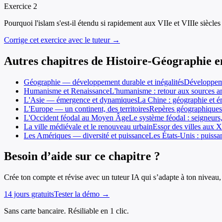
Exercice
2
Pourquoi l'islam s'est-il étendu si rapidement aux VIIe et VIIIe siècles
Corrige cet exercice avec le tuteur →
Autres chapitres de
Histoire-Géographie
e
Géographie — développement durable et inégalités
Développemen
Humanisme et Renaissance
L'humanisme : retour aux sources a
L'Asie — émergence et dynamiques
La Chine : géographie et é
L'Europe — un continent, des territoires
Repères géographiques 
L'Occident féodal au Moyen Âge
Le système féodal : seigneurs,
La ville médiévale et le renouveau urbain
Essor des villes aux X
Les Amériques — diversité et puissance
Les États-Unis : puissa
Besoin d’aide sur ce chapitre ?
Crée ton compte et révise avec un tuteur IA qui s’adapte à ton niveau, 
14 jours gratuits
Tester la démo →
Sans carte bancaire. Résiliable en 1 clic.