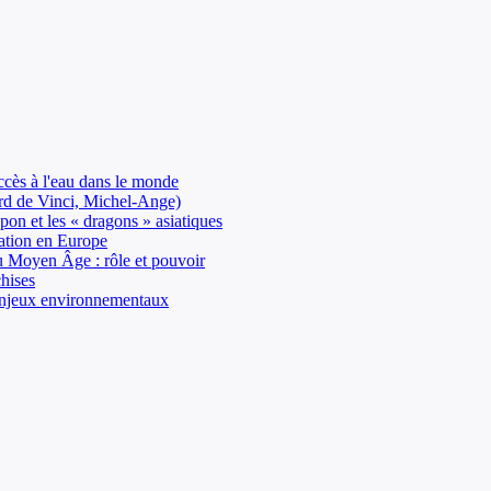
ccès à l'eau dans le monde
ard de Vinci, Michel-Ange)
on et les « dragons » asiatiques
sation en Europe
 au Moyen Âge : rôle et pouvoir
chises
: enjeux environnementaux