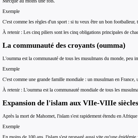
Mecque au moins une fois.
Exemple
C'est comme les règles d'un sport : si tu veux être un bon footballeur, t
À retenir :
Les cinq piliers sont les cinq obligations principales de c
La communauté des croyants (oumma)
L'oumma est la communauté de tous les musulmans du monde, peu impor
Exemple
C'est comme une grande famille mondiale : un musulman en France, un
À retenir :
L'oumma est la communauté mondiale de tous les musulmans
Expansion de l'islam aux VIIe-VIIIe siècle
Après la mort de Mahomet, l'islam s'est rapidement étendu en Afrique
Exemple
En moins de 100 ans, l'islam s'est propagé aussi vite qu'une épidémie 