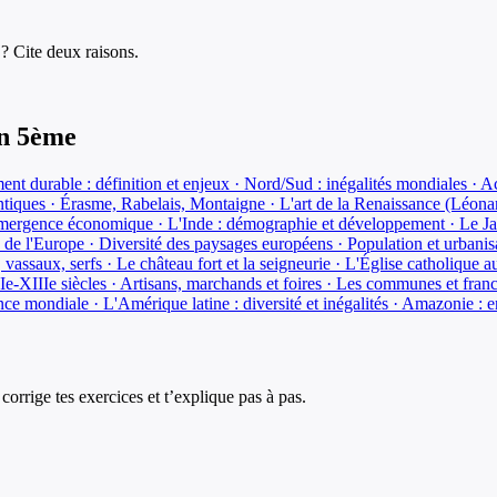
 ? Cite deux raisons.
n
5ème
t durable : définition et enjeux · Nord/Sud : inégalités mondiales · A
ntiques · Érasme, Rabelais, Montaigne · L'art de la Renaissance (Léon
mergence économique · L'Inde : démographie et développement · Le Jap
de l'Europe · Diversité des paysages européens · Population et urbani
 vassaux, serfs · Le château fort et la seigneurie · L'Église catholique
Ie-XIIIe siècles · Artisans, marchands et foires · Les communes et fran
nce mondiale · L'Amérique latine : diversité et inégalités · Amazonie 
corrige tes exercices et t’explique pas à pas.