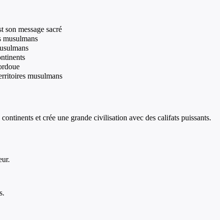
st son message sacré
les musulmans
musulmans
ontinents
Cordoue
territoires musulmans
continents et crée une grande civilisation avec des califats puissants.
eur.
s.