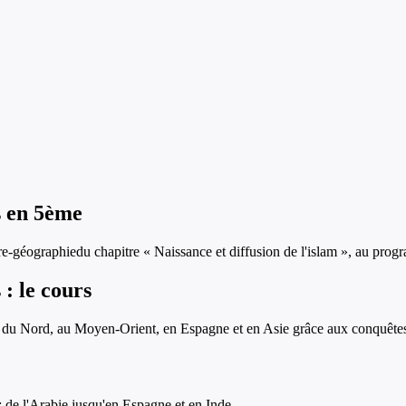
s
en
5ème
ire-géographie
du chapitre «
Naissance et diffusion de l'islam
», au prog
s
: le cours
 du Nord, au Moyen-Orient, en Espagne et en Asie grâce aux conquêtes m
: de l'Arabie jusqu'en Espagne et en Inde.