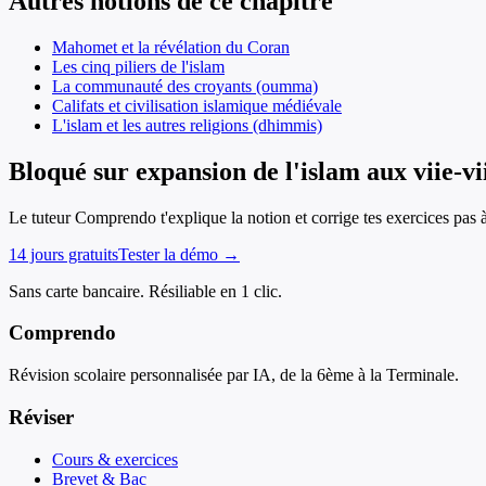
Autres notions de ce chapitre
Mahomet et la révélation du Coran
Les cinq piliers de l'islam
La communauté des croyants (oumma)
Califats et civilisation islamique médiévale
L'islam et les autres religions (dhimmis)
Bloqué sur expansion de l'islam aux viie-vii
Le tuteur Comprendo t'explique la notion et corrige tes exercices pas 
14 jours gratuits
Tester la démo →
Sans carte bancaire. Résiliable en 1 clic.
Comprendo
Révision scolaire personnalisée par IA, de la 6ème à la Terminale.
Réviser
Cours & exercices
Brevet & Bac