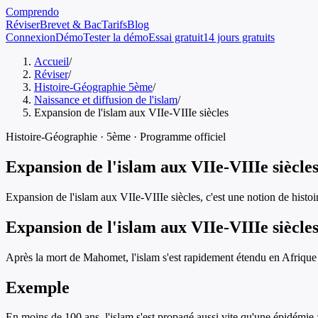
Comprendo
Réviser
Brevet & Bac
Tarifs
Blog
Connexion
Démo
Tester la démo
Essai gratuit
14 jours gratuits
Accueil
/
Réviser
/
Histoire-Géographie 5ème
/
Naissance et diffusion de l'islam
/
Expansion de l'islam aux VIIe-VIIIe siècles
Histoire-Géographie
·
5ème
· Programme officiel
Expansion de l'islam aux VIIe-VIIIe siècle
Expansion de l'islam aux VIIe-VIIIe siècles
, c'est une notion de
histo
Expansion de l'islam aux VIIe-VIIIe siècle
Après la mort de Mahomet, l'islam s'est rapidement étendu en Afrique
Exemple
En moins de 100 ans, l'islam s'est propagé aussi vite qu'une épidémie 