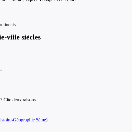
ontinents.
e-viiie siècles
s.
 ? Cite deux raisons.
istoire-Géographie
5ème
)
.