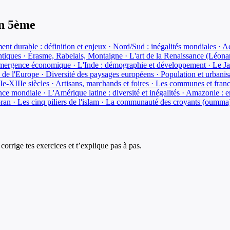
n
5ème
t durable : définition et enjeux · Nord/Sud : inégalités mondiales · A
ntiques · Érasme, Rabelais, Montaigne · L'art de la Renaissance (Léon
mergence économique · L'Inde : démographie et développement · Le Jap
de l'Europe · Diversité des paysages européens · Population et urbani
Ie-XIIIe siècles · Artisans, marchands et foires · Les communes et fran
nce mondiale · L'Amérique latine : diversité et inégalités · Amazonie 
ran · Les cinq piliers de l'islam · La communauté des croyants (oumma
corrige tes exercices et t’explique pas à pas.