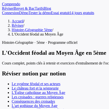
Comprendo
Réviser
Brevet & Bac
Tarifs
Blog
Connexion
Démo
Tester la démo
Essai gratuit
14 jours gratuits
Accueil
/
Réviser
/
Histoire-Géographie 5ème
/
L'Occident féodal au Moyen Âge
Histoire-Géographie
·
5ème
· Programme officiel
L'Occident féodal au Moyen Âge
en
5ème
Cours complet, points clés à retenir et exercices d'entraînement de
l'o
Réviser notion par notion
Le système féodal et ses acteurs
Le château fort et la seigneurie
L'Église catholique au Moyen Âge
Les croisades : guerres religieuses
Conséquences des croisades
L'art gothique du Moyen Âge