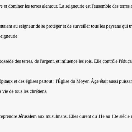
re et dominer les terres alentour. La seigneurie est l'ensemble des terre
aient au seigneur de se protéger et de surveiller tous les paysans qui t
seigneurie.
de des terres, de l'argent, et influence les rois. Elle contrôle l'éducatio
itaux et des églises partout : l'Église du Moyen Âge était aussi puissan
 vie de tous les chrétiens.
 reprendre Jérusalem aux musulmans. Elles durent du 11e au 13e siècle et