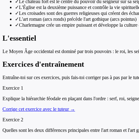
✓
Le château fort est le centre du pouvoir du seigneur sur sa se
✓
L'Église est la deuxième puissance et contrôle la vie spirituell
✓
Les croisades sont des guerres religieuses qui créent des écha
✓
L'art roman (arcs ronds) précède l'art gothique (arcs pointus)
✓
Charlemagne crée un empire puissant et développe la culture e
L'essentiel
Le Moyen Âge occidental est dominé par trois pouvoirs : le roi, les seig
Exercices d'entraînement
Entraîne-toi sur ces exercices, puis fais-toi corriger pas à pas par le tut
Exercice
1
Explique la hiérarchie féodale en plaçant dans l'ordre : serf, roi, seign
Corrige cet exercice avec le tuteur →
Exercice
2
Quelles sont les deux différences principales entre l'art roman et l'art 