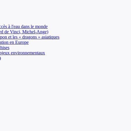
ccès à l'eau dans le monde
ard de Vinci, Michel-Ange)
on et les « dragons » asiatiques
sation en Europe
chises
: enjeux environnementaux
)