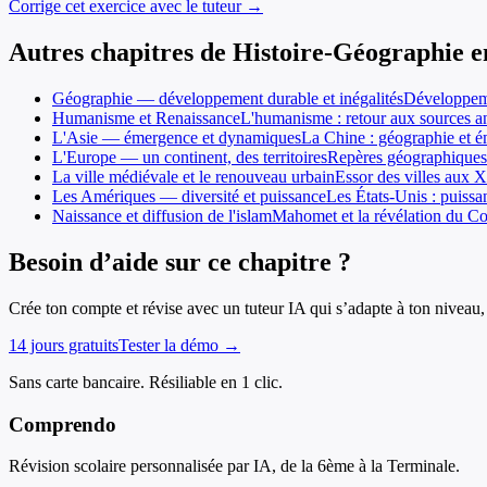
Corrige cet exercice avec le tuteur →
Autres chapitres de
Histoire-Géographie
e
Géographie — développement durable et inégalités
Développemen
Humanisme et Renaissance
L'humanisme : retour aux sources a
L'Asie — émergence et dynamiques
La Chine : géographie et é
L'Europe — un continent, des territoires
Repères géographiques 
La ville médiévale et le renouveau urbain
Essor des villes aux X
Les Amériques — diversité et puissance
Les États-Unis : puissa
Naissance et diffusion de l'islam
Mahomet et la révélation du Co
Besoin d’aide sur ce chapitre ?
Crée ton compte et révise avec un tuteur IA qui s’adapte à ton niveau, 
14 jours gratuits
Tester la démo →
Sans carte bancaire. Résiliable en 1 clic.
Comprendo
Révision scolaire personnalisée par IA, de la 6ème à la Terminale.