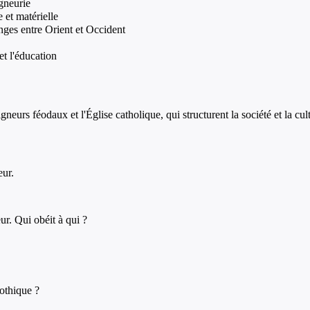
igneurie
e et matérielle
nges entre Orient et Occident
t l'éducation
neurs féodaux et l'Église catholique, qui structurent la société et la cul
eur.
eur. Qui obéit à qui ?
gothique ?