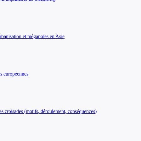
rbanisation et mégapoles en Asie
es européennes
 Les croisades (motifs, déroulement, conséquences)