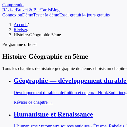
Comprendo
Réviser
Brevet & Bac
Tarifs
Blog
Connexion
Démo
Tester la démo
Essai gratuit
14 jours gratuits
Accueil
/
Réviser
/
Histoire-Géographie 5ème
Programme officiel
Histoire-Géographie
en
5ème
Tous les chapitres de
histoire-géographie
de
5ème
: choisis un chapitre
Géographie — développement durable e
Développement durable : définition et enjeux · Nord/Sud : inéga
Réviser ce chapitre →
Humanisme et Renaissance
L'humanisme : retour aux sources antiques · Érasme, Rabelais,