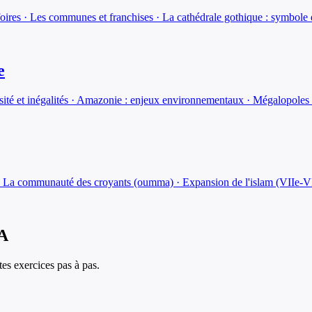
foires · Les communes et franchises · La cathédrale gothique : symbole 
e
ersité et inégalités · Amazonie : enjeux environnementaux · Mégalopol
m · La communauté des croyants (oumma) · Expansion de l'islam (VIIe-VI
IA
es exercices pas à pas.