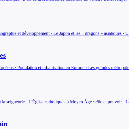
graphie et développement · Le Japon et les « dragons » asiatiques · U
es
ropéens · Population et urbanisation en Europe · Les grandes métropol
et la seigneurie · L'Église catholique au Moyen Âge : rôle et pouvoir ·
ain