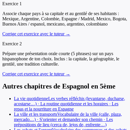
Exercice
1
Associe chaque pays à sa capitale et au gentilé de ses habitants :
Mexique, Argentine, Colombie, Espagne / Madrid, Mexico, Bogota,
Buenos Aires / espanol, mexicano, argentino, colombiano
Corrige cet exercice avec le tuteur →
Exercice
2
Prépare une présentation orale courte (5 phrases) sur un pays
hispanophone de ton choix. Inclus : la capitale, la géographie, le
gentilé, une tradition culturelle.
Corrige cet exercice avec le tuteur →
Autres chapitres de
Espagnol
en
5ème
La vie quotidienne
Les verbes réfléchis (levantarse, ducharse,
acostarse…) · La routine quotidienne et les horaires · Les
repas et la nourriture en Espagne
La ville et les transports
Vocabulaire de la ville (calle, plaza,
mercado…) · S'orienter et demander son chemin · Les
prépositions de lieu (cerca de, lejos de, enfrente…)
Les achats et l'argent
Vocabulaire des commerces et des achats