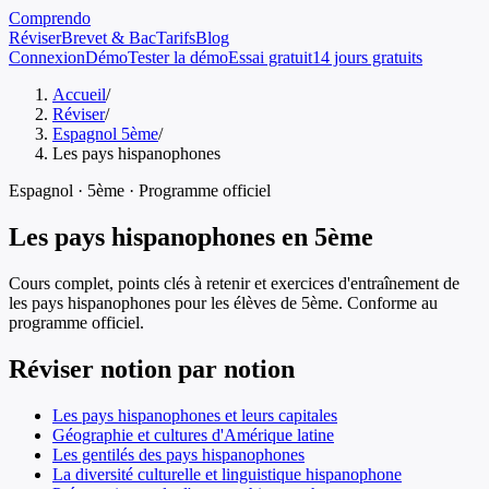
Comprendo
Réviser
Brevet & Bac
Tarifs
Blog
Connexion
Démo
Tester la démo
Essai gratuit
14 jours gratuits
Accueil
/
Réviser
/
Espagnol 5ème
/
Les pays hispanophones
Espagnol
·
5ème
· Programme officiel
Les pays hispanophones
en
5ème
Cours complet, points clés à retenir et exercices d'entraînement de
les pays hispanophones
pour les élèves de
5ème
. Conforme au
programme officiel.
Réviser notion par notion
Les pays hispanophones et leurs capitales
Géographie et cultures d'Amérique latine
Les gentilés des pays hispanophones
La diversité culturelle et linguistique hispanophone