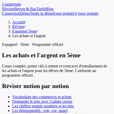
Comprendo
Réviser
Brevet & Bac
Tarifs
Blog
Connexion
Démo
Tester la démo
Essai gratuit
14 jours gratuits
Accueil
/
Réviser
/
Espagnol 5ème
/
Les achats et l'argent
Espagnol
·
5ème
· Programme officiel
Les achats et l'argent
en
5ème
Cours complet, points clés à retenir et exercices d'entraînement de
les achats et l'argent
pour les élèves de
5ème
. Conforme au
programme officiel.
Réviser notion par notion
Vocabulaire des commerces et achats
Demander le prix avec Cuánto cuesta
Les chiffres grands nombres et les prix
Les démonstratifs : este, ese, aquel