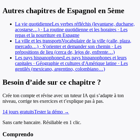
Autres chapitres de
Espagnol
en
5ème
La vie quotidienne
Les verbes réfléchis (levantarse, ducharse,
acostarse…) · La routine quotidienne et les horaires · Les
repas et la nourriture en Espagne
La ville et les transports
Vocabulaire de la ville (calle, plaza,
mercado…) · S'orienter et demander son chemin · Les
prépositions de lieu (cerca de, lejos de, enfrente…)
Les pays hispanophones
Les pays hispanophones et leurs
capitales · Géographie et cultures d'Amérique latine · Les
gentilés (mexicano, argentino, colombiano…)
Besoin d’aide sur ce chapitre ?
Crée ton compte et révise avec un tuteur IA qui s’adapte à ton
niveau, corrige tes exercices et t’explique pas à pas.
14 jours gratuits
Tester la démo →
Sans carte bancaire. Résiliable en 1 clic.
Comprendo