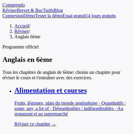
Comprendo
Réviser
Brevet & Bac
Tarifs
Blog
Connexion
Démo
Tester la démo
Essai gratuit
14 jours gratuits
Accueil
/
Réviser
/
Anglais 6ème
Programme officiel
Anglais
en
6ème
Tous les chapitres de
anglais
de
6ème
: choisis un chapitre pour
réviser le cours et t'entraîner avec des exercices.
Alimentation et courses
Fruits, légumes, plats du monde anglophone · Quantitatifs :
some, any, a lot of · Dénombrables / indénombrables · Au
restaurant et au supermarché
Réviser ce chapitre →