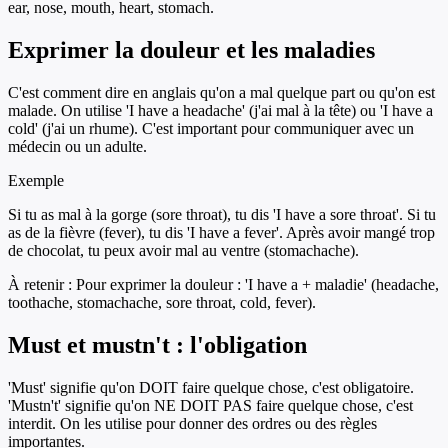
ear, nose, mouth, heart, stomach.
Exprimer la douleur et les maladies
C'est comment dire en anglais qu'on a mal quelque part ou qu'on est
malade. On utilise 'I have a headache' (j'ai mal à la tête) ou 'I have a
cold' (j'ai un rhume). C'est important pour communiquer avec un
médecin ou un adulte.
Exemple
Si tu as mal à la gorge (sore throat), tu dis 'I have a sore throat'. Si tu
as de la fièvre (fever), tu dis 'I have a fever'. Après avoir mangé trop
de chocolat, tu peux avoir mal au ventre (stomachache).
À retenir :
Pour exprimer la douleur : 'I have a + maladie' (headache,
toothache, stomachache, sore throat, cold, fever).
Must et mustn't : l'obligation
'Must' signifie qu'on DOIT faire quelque chose, c'est obligatoire.
'Mustn't' signifie qu'on NE DOIT PAS faire quelque chose, c'est
interdit. On les utilise pour donner des ordres ou des règles
importantes.