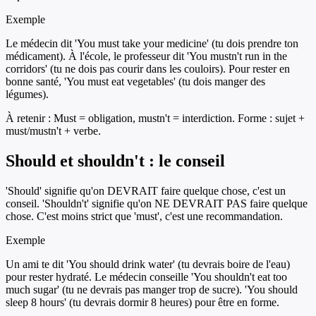
Exemple
Le médecin dit 'You must take your medicine' (tu dois prendre ton
médicament). À l'école, le professeur dit 'You mustn't run in the
corridors' (tu ne dois pas courir dans les couloirs). Pour rester en
bonne santé, 'You must eat vegetables' (tu dois manger des
légumes).
À retenir :
Must = obligation, mustn't = interdiction. Forme : sujet +
must/mustn't + verbe.
Should et shouldn't : le conseil
'Should' signifie qu'on DEVRAIT faire quelque chose, c'est un
conseil. 'Shouldn't' signifie qu'on NE DEVRAIT PAS faire quelque
chose. C'est moins strict que 'must', c'est une recommandation.
Exemple
Un ami te dit 'You should drink water' (tu devrais boire de l'eau)
pour rester hydraté. Le médecin conseille 'You shouldn't eat too
much sugar' (tu ne devrais pas manger trop de sucre). 'You should
sleep 8 hours' (tu devrais dormir 8 heures) pour être en forme.