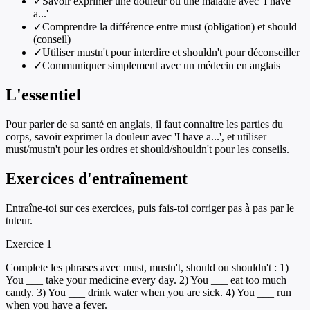
✓
Savoir exprimer une douleur ou une maladie avec 'I have
a...'
✓
Comprendre la différence entre must (obligation) et should
(conseil)
✓
Utiliser mustn't pour interdire et shouldn't pour déconseiller
✓
Communiquer simplement avec un médecin en anglais
L'essentiel
Pour parler de sa santé en anglais, il faut connaitre les parties du
corps, savoir exprimer la douleur avec 'I have a...', et utiliser
must/mustn't pour les ordres et should/shouldn't pour les conseils.
Exercices d'entraînement
Entraîne-toi sur ces exercices, puis fais-toi corriger pas à pas par le
tuteur.
Exercice
1
Complete les phrases avec must, mustn't, should ou shouldn't : 1)
You ___ take your medicine every day. 2) You ___ eat too much
candy. 3) You ___ drink water when you are sick. 4) You ___ run
when you have a fever.