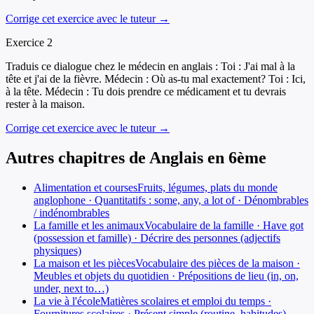
Corrige cet exercice avec le tuteur →
Exercice
2
Traduis ce dialogue chez le médecin en anglais : Toi : J'ai mal à la
tête et j'ai de la fièvre. Médecin : Où as-tu mal exactement? Toi : Ici,
à la tête. Médecin : Tu dois prendre ce médicament et tu devrais
rester à la maison.
Corrige cet exercice avec le tuteur →
Autres chapitres de
Anglais
en
6ème
Alimentation et courses
Fruits, légumes, plats du monde
anglophone · Quantitatifs : some, any, a lot of · Dénombrables
/ indénombrables
La famille et les animaux
Vocabulaire de la famille · Have got
(possession et famille) · Décrire des personnes (adjectifs
physiques)
La maison et les pièces
Vocabulaire des pièces de la maison ·
Meubles et objets du quotidien · Prépositions de lieu (in, on,
under, next to…)
La vie à l'école
Matières scolaires et emploi du temps ·
Fournitures scolaires · Présent simple (routine, habitudes)