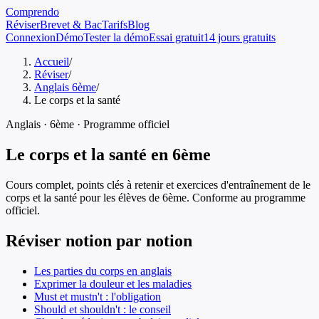
Comprendo
Réviser
Brevet & Bac
Tarifs
Blog
Connexion
Démo
Tester la démo
Essai gratuit
14 jours gratuits
Accueil
/
Réviser
/
Anglais 6ème
/
Le corps et la santé
Anglais
·
6ème
· Programme officiel
Le corps et la santé
en
6ème
Cours complet, points clés à retenir et exercices d'entraînement de
le
corps et la santé
pour les élèves de
6ème
. Conforme au programme
officiel.
Réviser notion par notion
Les parties du corps en anglais
Exprimer la douleur et les maladies
Must et mustn't : l'obligation
Should et shouldn't : le conseil