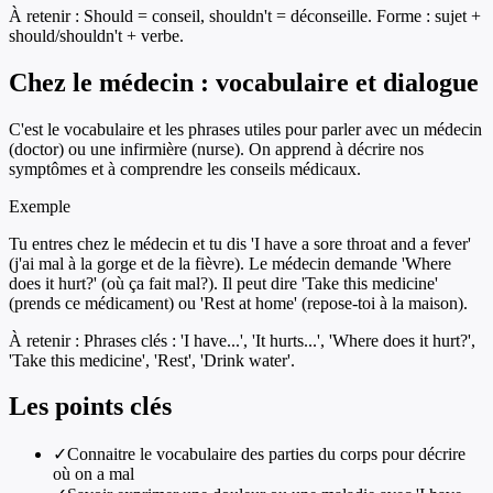
À retenir :
Should = conseil, shouldn't = déconseille. Forme : sujet +
should/shouldn't + verbe.
Chez le médecin : vocabulaire et dialogue
C'est le vocabulaire et les phrases utiles pour parler avec un médecin
(doctor) ou une infirmière (nurse). On apprend à décrire nos
symptômes et à comprendre les conseils médicaux.
Exemple
Tu entres chez le médecin et tu dis 'I have a sore throat and a fever'
(j'ai mal à la gorge et de la fièvre). Le médecin demande 'Where
does it hurt?' (où ça fait mal?). Il peut dire 'Take this medicine'
(prends ce médicament) ou 'Rest at home' (repose-toi à la maison).
À retenir :
Phrases clés : 'I have...', 'It hurts...', 'Where does it hurt?',
'Take this medicine', 'Rest', 'Drink water'.
Les points clés
✓
Connaitre le vocabulaire des parties du corps pour décrire
où on a mal