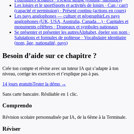
Les loisirs et le sport
Sports et activités de loisirs · Can / can't
(capacité et permission) · Présent continu (actions en cours)
Les pays anglophones — culture et géographie
Les pays
anglophones (UK, USA, Australia, Canada…) · Capitales et
monuments célèbres · Drapeaux et symboles nationaux
Se présenter et présenter les autres
Alphabet, épeler son nom ·
Salutations et formules de politesse · Vocabulaire identitaire
(nom, âge, nationalité, pays)
Besoin d’aide sur ce chapitre ?
Crée ton compte et révise avec un tuteur IA qui s’adapte à ton
niveau, corrige tes exercices et t’explique pas à pas.
14 jours gratuits
Tester la démo →
Sans carte bancaire. Résiliable en 1 clic.
Comprendo
Révision scolaire personnalisée par IA, de la 6ème à la Terminale.
Réviser