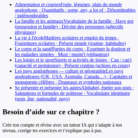
Alimentation et courses
Fruits, légumes, plats du monde
anglophone · Quantitatifs : some, any, a lot of · Dénombrables
/ indénombrables
La famille et les animaux
Vocabulaire de la famille · Have got
(possession et famille) · Décrire des personnes (adjectifs
physiques)
La vie à l'école
Matières scolaires et emploi du temps ·
Fournitures scolaires · Présent simple (routine, habitudes)
Le corps et la santé
Parties du corps · Exprimer la douleur et
les maladies simples · Must / mustn't (obligation)
Les loisirs et le sport
Sports et activités de loisirs · Can / can't
(capacité et permission) · Présent continu (actions en cours)
Les pays anglophones — culture et géographie
Les pays
anglophones (UK, USA, Australia, Canada…) · Capitales et
monuments célèbres · Drapeaux et symboles nationaux
Se présenter et présenter les autres
Alphabet, épeler son nom ·
Salutations et formules de politesse · Vocabulaire identitaire
(nom, âge, nationalité, pays)
Besoin d’aide sur ce chapitre ?
Crée ton compte et révise avec un tuteur IA qui s’adapte à ton
niveau, corrige tes exercices et t’explique pas à pas.