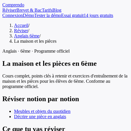
Comprendo
Réviser
Brevet & Bac
Tarifs
Blog
Connexion
Démo
Tester la démo
Essai gratuit
14 jours gratuits
Accueil
/
Réviser
/
Anglais 6ème
/
La maison et les pièces
Anglais
·
6ème
· Programme officiel
La maison et les pièces
en
6ème
Cours complet, points clés à retenir et exercices d'entraînement de
la
maison et les pièces
pour les élèves de
6ème
. Conforme au
programme officiel.
Réviser notion par notion
Meubles et objets du quotidien
Décrire une pièce en anglais
Ce que tu vas réviser