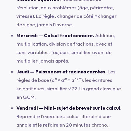
résolution, deux problèmes (âge, périmètre,
vitesse). La règle :
changer de côté = changer
de signe
, jamais l'inverse.
Mercredi — Calcul fractionnaire.
Addition,
multiplication, division de fractions, avec et
sans variables. Toujours simplifier avant de
multiplier, jamais après.
Jeudi — Puissances et racines carrées.
Les
règles de base (
aⁿ × aᵐ = aⁿ⁺ᵐ
), les écritures
scientifiques, simplifier
√72
. Un grand classique
en QCM.
Vendredi — Mini-sujet de brevet sur le calcul.
Reprendre l'exercice « calcul littéral » d'une
annale et le refaire en 20 minutes chrono.