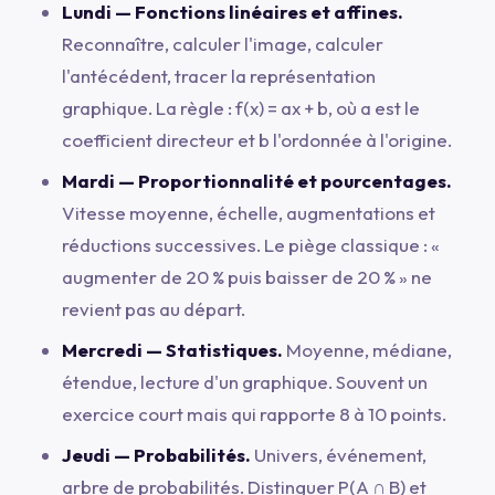
Lundi — Fonctions linéaires et affines.
Reconnaître, calculer l'image, calculer
l'antécédent, tracer la représentation
graphique. La règle :
f(x) = ax + b
, où
a
est le
coefficient directeur et
b
l'ordonnée à l'origine.
Mardi — Proportionnalité et pourcentages.
Vitesse moyenne, échelle, augmentations et
réductions successives. Le piège classique : «
augmenter de 20 % puis baisser de 20 % » ne
revient pas au départ.
Mercredi — Statistiques.
Moyenne, médiane,
étendue, lecture d'un graphique. Souvent un
exercice court mais qui rapporte 8 à 10 points.
Jeudi — Probabilités.
Univers, événement,
arbre de probabilités. Distinguer
P(A ∩ B)
et