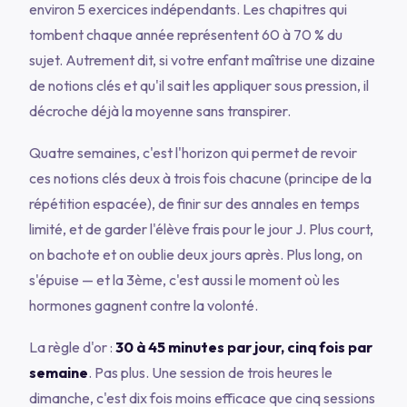
environ 5 exercices indépendants. Les chapitres qui
tombent chaque année représentent 60 à 70 % du
sujet. Autrement dit, si votre enfant maîtrise une dizaine
de notions clés et qu'il sait les appliquer sous pression, il
décroche déjà la moyenne sans transpirer.
Quatre semaines, c'est l'horizon qui permet de revoir
ces notions clés deux à trois fois chacune (principe de la
répétition espacée), de finir sur des annales en temps
limité, et de garder l'élève frais pour le jour J. Plus court,
on bachote et on oublie deux jours après. Plus long, on
s'épuise — et la 3ème, c'est aussi le moment où les
hormones gagnent contre la volonté.
La règle d'or :
30 à 45 minutes par jour, cinq fois par
semaine
. Pas plus. Une session de trois heures le
dimanche, c'est dix fois moins efficace que cinq sessions