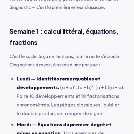
diagnostic — c'est la première erreur classique.
Semaine 1 : calcul littéral, équations,
fractions
C'est le socle. Si ça ne tient pas, tout le reste s'écroule.
Cinq notions à revoir, à raison d'une par jour :
Lundi — Identités remarquables et
développements.
(a + b)², (a − b)², (a + b)(a − b).
Faire 10 développements et 10 factorisations
chronométrés. Les pièges classiques : oublier
le double produit, se tromper de signe.
Mardi — Équations du premier degré et
mises en équation.
Trois exercices de