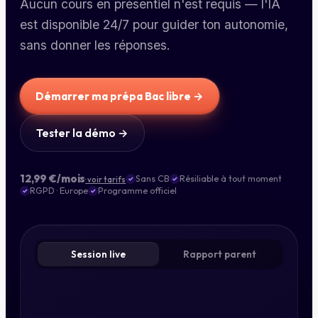
Aucun cours en présentiel n'est requis — l'IA
est disponible 24/7 pour guider ton autonomie,
sans donner les réponses.
Démarrer ma prépa Bac libre →
Tester la démo →
12,99 €
/mois
Sans CB
Résiliable à tout moment
· voir tarifs
✓
✓
RGPD · Europe
Programme officiel
✓
✓
Session live
Rapport parent