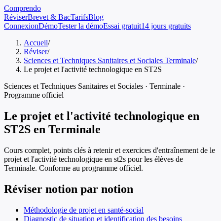
Comprendo
Réviser
Brevet & Bac
Tarifs
Blog
Connexion
Démo
Tester la démo
Essai gratuit
14 jours gratuits
Accueil
/
Réviser
/
Sciences et Techniques Sanitaires et Sociales Terminale
/
Le projet et l'activité technologique en ST2S
Sciences et Techniques Sanitaires et Sociales
·
Terminale
·
Programme officiel
Le projet et l'activité technologique en
ST2S
en
Terminale
Cours complet, points clés à retenir et exercices d'entraînement de
le
projet et l'activité technologique en st2s
pour les élèves de
Terminale
. Conforme au programme officiel.
Réviser notion par notion
Méthodologie de projet en santé-social
Diagnostic de situation et identification des besoins