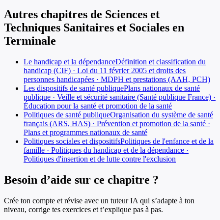
Autres chapitres de
Sciences et
Techniques Sanitaires et Sociales
en
Terminale
Le handicap et la dépendance
Définition et classification du
handicap (CIF) · Loi du 11 février 2005 et droits des
personnes handicapées · MDPH et prestations (AAH, PCH)
Les dispositifs de santé publique
Plans nationaux de santé
publique · Veille et sécurité sanitaire (Santé publique France) ·
Éducation pour la santé et promotion de la santé
Politiques de santé publique
Organisation du système de santé
français (ARS, HAS) · Prévention et promotion de la santé ·
Plans et programmes nationaux de santé
Politiques sociales et dispositifs
Politiques de l'enfance et de la
famille · Politiques du handicap et de la dépendance ·
Politiques d'insertion et de lutte contre l'exclusion
Besoin d’aide sur ce chapitre ?
Crée ton compte et révise avec un tuteur IA qui s’adapte à ton
niveau, corrige tes exercices et t’explique pas à pas.