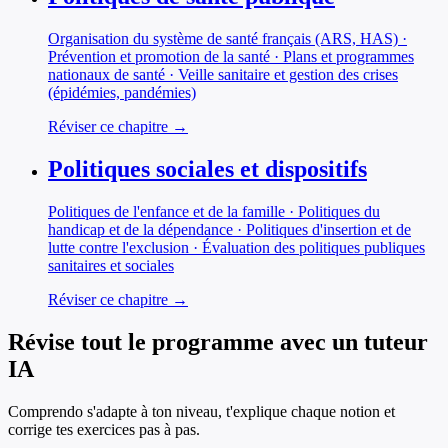
Organisation du système de santé français (ARS, HAS) ·
Prévention et promotion de la santé · Plans et programmes
nationaux de santé · Veille sanitaire et gestion des crises
(épidémies, pandémies)
Réviser ce chapitre →
Politiques sociales et dispositifs
Politiques de l'enfance et de la famille · Politiques du
handicap et de la dépendance · Politiques d'insertion et de
lutte contre l'exclusion · Évaluation des politiques publiques
sanitaires et sociales
Réviser ce chapitre →
Révise tout le programme avec un tuteur
IA
Comprendo s'adapte à ton niveau, t'explique chaque notion et
corrige tes exercices pas à pas.