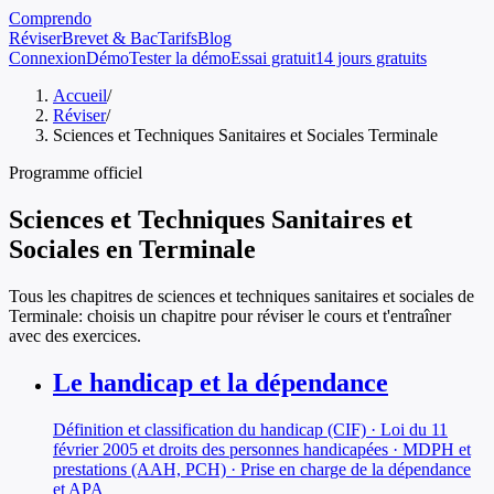
Comprendo
Réviser
Brevet & Bac
Tarifs
Blog
Connexion
Démo
Tester la démo
Essai gratuit
14 jours gratuits
Accueil
/
Réviser
/
Sciences et Techniques Sanitaires et Sociales Terminale
Programme officiel
Sciences et Techniques Sanitaires et
Sociales
en
Terminale
Tous les chapitres de
sciences et techniques sanitaires et sociales
de
Terminale
: choisis un chapitre pour réviser le cours et t'entraîner
avec des exercices.
Le handicap et la dépendance
Définition et classification du handicap (CIF) · Loi du 11
février 2005 et droits des personnes handicapées · MDPH et
prestations (AAH, PCH) · Prise en charge de la dépendance
et APA