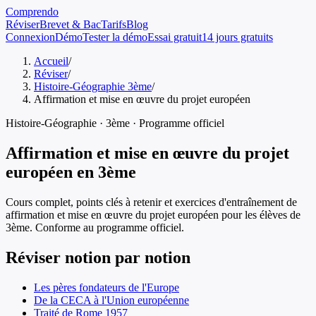
Comprendo
Réviser
Brevet & Bac
Tarifs
Blog
Connexion
Démo
Tester la démo
Essai gratuit
14 jours gratuits
Accueil
/
Réviser
/
Histoire-Géographie 3ème
/
Affirmation et mise en œuvre du projet européen
Histoire-Géographie
·
3ème
· Programme officiel
Affirmation et mise en œuvre du projet
européen
en
3ème
Cours complet, points clés à retenir et exercices d'entraînement de
affirmation et mise en œuvre du projet européen
pour les élèves de
3ème
. Conforme au programme officiel.
Réviser notion par notion
Les pères fondateurs de l'Europe
De la CECA à l'Union européenne
Traité de Rome 1957