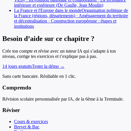
intérieure et extérieure (De Gaulle, Jean Moulin)
La France et l'Europe dans le monde
Organisation politique de
la France (régions, départements) · Aménagement du territoire
et décentralisation · Construction européenne : étapes et
institutions
Besoin d’aide sur ce chapitre ?
Crée ton compte et révise avec un tuteur IA qui s’adapte à ton
niveau, corrige tes exercices et t’explique pas à pas.
14 jours gratuits
Tester la démo →
Sans carte bancaire. Résiliable en 1 clic.
Comprendo
Révision scolaire personnalisée par IA, de la 6ème à la Terminale.
Réviser
Cours & exercices
Brevet & Bac