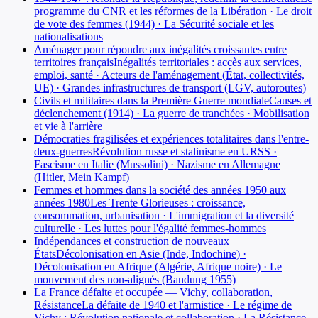
programme du CNR et les réformes de la Libération · Le droit
de vote des femmes (1944) · La Sécurité sociale et les
nationalisations
Aménager pour répondre aux inégalités croissantes entre
territoires français
Inégalités territoriales : accès aux services,
emploi, santé · Acteurs de l'aménagement (État, collectivités,
UE) · Grandes infrastructures de transport (LGV, autoroutes)
Civils et militaires dans la Première Guerre mondiale
Causes et
déclenchement (1914) · La guerre de tranchées · Mobilisation
et vie à l'arrière
Démocraties fragilisées et expériences totalitaires dans l'entre-
deux-guerres
Révolution russe et stalinisme en URSS ·
Fascisme en Italie (Mussolini) · Nazisme en Allemagne
(Hitler, Mein Kampf)
Femmes et hommes dans la société des années 1950 aux
années 1980
Les Trente Glorieuses : croissance,
consommation, urbanisation · L'immigration et la diversité
culturelle · Les luttes pour l'égalité femmes-hommes
Indépendances et construction de nouveaux
États
Décolonisation en Asie (Inde, Indochine) ·
Décolonisation en Afrique (Algérie, Afrique noire) · Le
mouvement des non-alignés (Bandung 1955)
La France défaite et occupée — Vichy, collaboration,
Résistance
La défaite de 1940 et l'armistice · Le régime de
Vichy : Révolution nationale et collaboration · La Résistance