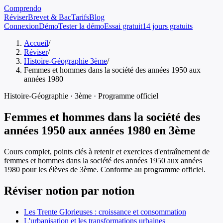
Comprendo
Réviser
Brevet & Bac
Tarifs
Blog
Connexion
Démo
Tester la démo
Essai gratuit
14 jours gratuits
Accueil
/
Réviser
/
Histoire-Géographie 3ème
/
Femmes et hommes dans la société des années 1950 aux
années 1980
Histoire-Géographie
·
3ème
· Programme officiel
Femmes et hommes dans la société des
années 1950 aux années 1980
en
3ème
Cours complet, points clés à retenir et exercices d'entraînement de
femmes et hommes dans la société des années 1950 aux années
1980
pour les élèves de
3ème
. Conforme au programme officiel.
Réviser notion par notion
Les Trente Glorieuses : croissance et consommation
L'urbanisation et les transformations urbaines