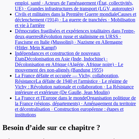
emploi, santé · Acteurs de l'aménagement (État, collectivités,
UE) · Grandes infrastructures de transport (LGV, autoroutes)
Civils et militaires dans la Première Guerre mondiale
Causes et
déclenchement (1914) · La guerre de tranchées · Mobilisation
et vie à l'arrière
Démocraties fragilisées et expériences totalitaires dans l'entre-
deux-guerres
Révolution russe et stalinisme en URSS ·
Fascisme en Italie (Mussolini) · Nazisme en Allemagne
(Hitler, Mein Kampf)
Indépendances et construction de nouveaux
États
Décolonisation en Asie (Inde, Indochine) ·
Décolonisation en Afrique (Algérie, Afrique noire) · Le
mouvement des non-alignés (Bandung 1955)
La France défaite et occupée — Vichy, collaboration,
Résistance
La défaite de 1940 et l'armistice · Le régime de
Vichy : Révolution nationale et collaboration · La Résistance
intérieure et extérieure (De Gaulle, Jean Moulin)
La France et l'Europe dans le monde
Organisation politique de
la France (régions, départements) · Aménagement du territoire
et décentralisation · Construction européenne : étapes et
institutions
Besoin d’aide sur ce chapitre ?