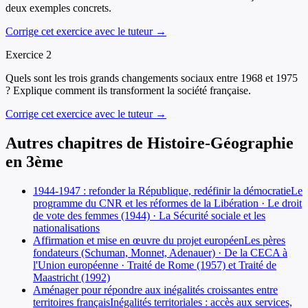
deux exemples concrets.
Corrige cet exercice avec le tuteur →
Exercice
2
Quels sont les trois grands changements sociaux entre 1968 et 1975
? Explique comment ils transforment la société française.
Corrige cet exercice avec le tuteur →
Autres chapitres de
Histoire-Géographie
en
3ème
1944-1947 : refonder la République, redéfinir la démocratie
Le
programme du CNR et les réformes de la Libération · Le droit
de vote des femmes (1944) · La Sécurité sociale et les
nationalisations
Affirmation et mise en œuvre du projet européen
Les pères
fondateurs (Schuman, Monnet, Adenauer) · De la CECA à
l'Union européenne · Traité de Rome (1957) et Traité de
Maastricht (1992)
Aménager pour répondre aux inégalités croissantes entre
territoires français
Inégalités territoriales : accès aux services,