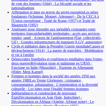
de vote des femmes (1944) · La Sécurité sociale et les
nationalisations
Affirmation et mise en œuvre du projet européen
Les pères
fondateurs (Schuman, Monnet, Adenauer) · De la CECA à
l'Union européenne · Traité de Rome (1957) et Traité de
Maastricht (1992)
Aménager pour répondre aux inégalités croissantes entre
territoires français
Inégalités territoriales : accès aux services,
emploi, santé · Acteurs de l'aménagement (État, collectivités,
UE) · Grandes infrastructures de transport (LGV, autoroutes)
Civils et militaires dans la Première Guerre mondiale
Causes et
déclenchement (1914) · La guerre de tranchées · Mobilisation
et vie à l'arrière
Démocraties fragilisées et expériences totalitaires dans l'entre-
deux-guerres
Révolution russe et stalinisme en URSS ·
Fascisme en Italie (Mussolini) · Nazisme en Allemagne
(Hitler, Mein Kampf)
Femmes et hommes dans la société des années 1950 aux
années 1980
Les Trente Glorieuses : croissance,
consommation, urbanisation · L'immigration et la diversité
culturelle · Les luttes pour l'égalité femmes-hommes
Indépendances et construction de nouveaux
États
Décolonisation en Asie (Inde, Indochine) ·
Décolonisation en Afrique (Algérie, Afrique noire) · Le
mouvement des non-alignés (Bandung 1955)