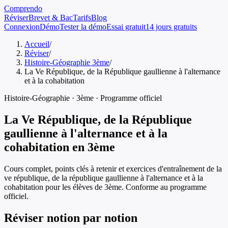
Comprendo
Réviser
Brevet & Bac
Tarifs
Blog
Connexion
Démo
Tester la démo
Essai gratuit
14 jours gratuits
Accueil
/
Réviser
/
Histoire-Géographie 3ème
/
La Ve République, de la République gaullienne à l'alternance
et à la cohabitation
Histoire-Géographie
·
3ème
· Programme officiel
La Ve République, de la République
gaullienne à l'alternance et à la
cohabitation
en
3ème
Cours complet, points clés à retenir et exercices d'entraînement de
la
ve république, de la république gaullienne à l'alternance et à la
cohabitation
pour les élèves de
3ème
. Conforme au programme
officiel.
Réviser notion par notion