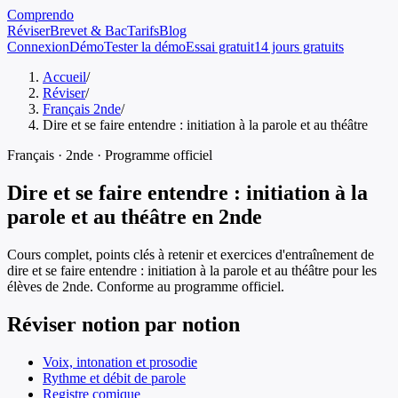
Comprendo
Réviser
Brevet & Bac
Tarifs
Blog
Connexion
Démo
Tester la démo
Essai gratuit
14 jours gratuits
Accueil
/
Réviser
/
Français 2nde
/
Dire et se faire entendre : initiation à la parole et au théâtre
Français
·
2nde
· Programme officiel
Dire et se faire entendre : initiation à la
parole et au théâtre
en
2nde
Cours complet, points clés à retenir et exercices d'entraînement de
dire et se faire entendre : initiation à la parole et au théâtre
pour les
élèves de
2nde
. Conforme au programme officiel.
Réviser notion par notion
Voix, intonation et prosodie
Rythme et débit de parole
Registre comique