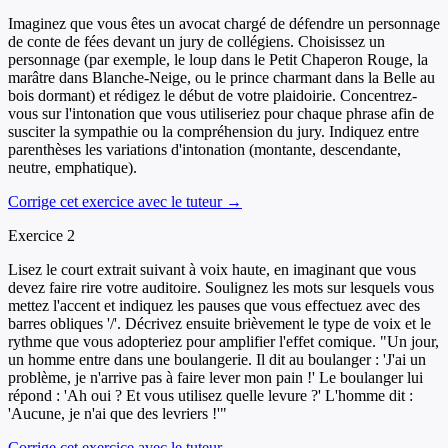
Imaginez que vous êtes un avocat chargé de défendre un personnage
de conte de fées devant un jury de collégiens. Choisissez un
personnage (par exemple, le loup dans le Petit Chaperon Rouge, la
marâtre dans Blanche-Neige, ou le prince charmant dans la Belle au
bois dormant) et rédigez le début de votre plaidoirie. Concentrez-
vous sur l'intonation que vous utiliseriez pour chaque phrase afin de
susciter la sympathie ou la compréhension du jury. Indiquez entre
parenthèses les variations d'intonation (montante, descendante,
neutre, emphatique).
Corrige cet exercice avec le tuteur →
Exercice
2
Lisez le court extrait suivant à voix haute, en imaginant que vous
devez faire rire votre auditoire. Soulignez les mots sur lesquels vous
mettez l'accent et indiquez les pauses que vous effectuez avec des
barres obliques '/'. Décrivez ensuite brièvement le type de voix et le
rythme que vous adopteriez pour amplifier l'effet comique. "Un jour,
un homme entre dans une boulangerie. Il dit au boulanger : 'J'ai un
problème, je n'arrive pas à faire lever mon pain !' Le boulanger lui
répond : 'Ah oui ? Et vous utilisez quelle levure ?' L'homme dit :
'Aucune, je n'ai que des levriers !'"
Corrige cet exercice avec le tuteur →