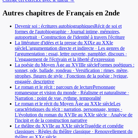
Autres chapitres de
Français
en
2nde
Devenir soi : écritures autobiographiques
Récit de soi et
formes de l'autobiographie · Journal intime, mémoires,
autoportrait · Construction de l'identité à travers l'écriture
La littérature d'idées et la presse du XIXe au XXIe
siècle
L'argumentation directe et indirecte · Les genres de
l'argumentation : essai, lettre ouverte, pamphlet, discours ·
L'engagement de l'écrivain et la liberté d'expression
La poésie du Moyen Âge au XVIIIe siècle
Formes poétiques :
sonnet, ode, ballade, rondeau · Versification : rimes, mètre,
strophes, figures de style · Fonctions de la poésie : lyrique,
engagée, descriptive
Le roman et le récit : parcours de lecture
Personnage
romanesque et vision du monde · Réalisme et naturalisme ·
Narration : point de vue, rythme, temporalité
Le roman et le récit du Moyen Âge au XXIe siècle
Les
caractéristiques du récit : narration, personnage, temps ·
L'évolution du roman du XVIIe au XXIe siècle · Analyse de
l'incipit et de la construction narrative
Le théâtre du XVIIe au XXIe siècle
Tragédie et comédie
classiques · Règles du théâtre classique · Renouvellement du
théâtre au XXe siècle