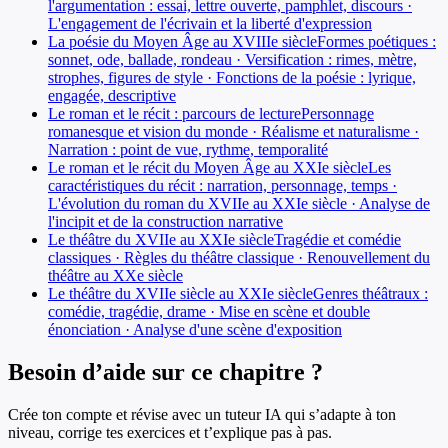
l'argumentation : essai, lettre ouverte, pamphlet, discours ·
L'engagement de l'écrivain et la liberté d'expression
La poésie du Moyen Âge au XVIIIe siècle
Formes poétiques :
sonnet, ode, ballade, rondeau · Versification : rimes, mètre,
strophes, figures de style · Fonctions de la poésie : lyrique,
engagée, descriptive
Le roman et le récit : parcours de lecture
Personnage
romanesque et vision du monde · Réalisme et naturalisme ·
Narration : point de vue, rythme, temporalité
Le roman et le récit du Moyen Âge au XXIe siècle
Les
caractéristiques du récit : narration, personnage, temps ·
L'évolution du roman du XVIIe au XXIe siècle · Analyse de
l'incipit et de la construction narrative
Le théâtre du XVIIe au XXIe siècle
Tragédie et comédie
classiques · Règles du théâtre classique · Renouvellement du
théâtre au XXe siècle
Le théâtre du XVIIe siècle au XXIe siècle
Genres théâtraux :
comédie, tragédie, drame · Mise en scène et double
énonciation · Analyse d'une scène d'exposition
Besoin d’aide sur ce chapitre ?
Crée ton compte et révise avec un tuteur IA qui s’adapte à ton
niveau, corrige tes exercices et t’explique pas à pas.