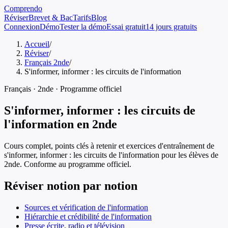
Comprendo
Réviser
Brevet & Bac
Tarifs
Blog
Connexion
Démo
Tester la démo
Essai gratuit
14 jours gratuits
Accueil
/
Réviser
/
Français 2nde
/
S'informer, informer : les circuits de l'information
Français
·
2nde
· Programme officiel
S'informer, informer : les circuits de
l'information
en
2nde
Cours complet, points clés à retenir et exercices d'entraînement de
s'informer, informer : les circuits de l'information
pour les élèves de
2nde
. Conforme au programme officiel.
Réviser notion par notion
Sources et vérification de l'information
Hiérarchie et crédibilité de l'information
Presse écrite, radio et télévision