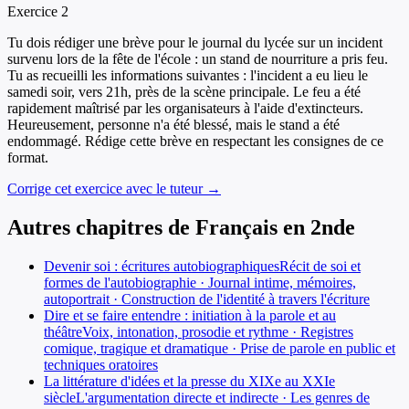
Exercice
2
Tu dois rédiger une brève pour le journal du lycée sur un incident
survenu lors de la fête de l'école : un stand de nourriture a pris feu.
Tu as recueilli les informations suivantes : l'incident a eu lieu le
samedi soir, vers 21h, près de la scène principale. Le feu a été
rapidement maîtrisé par les organisateurs à l'aide d'extincteurs.
Heureusement, personne n'a été blessé, mais le stand a été
endommagé. Rédige cette brève en respectant les consignes de ce
format.
Corrige cet exercice avec le tuteur →
Autres chapitres de
Français
en
2nde
Devenir soi : écritures autobiographiques
Récit de soi et
formes de l'autobiographie · Journal intime, mémoires,
autoportrait · Construction de l'identité à travers l'écriture
Dire et se faire entendre : initiation à la parole et au
théâtre
Voix, intonation, prosodie et rythme · Registres
comique, tragique et dramatique · Prise de parole en public et
techniques oratoires
La littérature d'idées et la presse du XIXe au XXIe
siècle
L'argumentation directe et indirecte · Les genres de