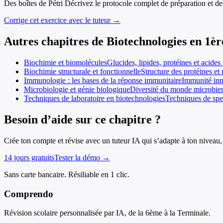
Des boîtes de Pétri Décrivez le protocole complet de préparation et de
Corrige cet exercice avec le tuteur →
Autres chapitres de
Biotechnologies
en
1èr
Biochimie et biomolécules
Glucides, lipides, protéines et acid
Biochimie structurale et fonctionnelle
Structure des protéines et 
Immunologie : les bases de la réponse immunitaire
Immunité inné
Microbiologie et génie biologique
Diversité du monde microbien 
Techniques de laboratoire en biotechnologies
Techniques de spec
Besoin d’aide sur ce chapitre ?
Crée ton compte et révise avec un tuteur IA qui s’adapte à ton niveau, 
14 jours gratuits
Tester la démo →
Sans carte bancaire. Résiliable en 1 clic.
Comprendo
Révision scolaire personnalisée par IA, de la 6ème à la Terminale.