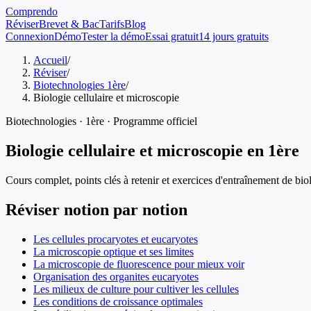
Comprendo
Réviser
Brevet & Bac
Tarifs
Blog
Connexion
Démo
Tester la démo
Essai gratuit
14 jours gratuits
Accueil
/
Réviser
/
Biotechnologies 1ère
/
Biologie cellulaire et microscopie
Biotechnologies
·
1ère
· Programme officiel
Biologie cellulaire et microscopie
en
1ère
Cours complet, points clés à retenir et exercices d'entraînement de
bio
Réviser notion par notion
Les cellules procaryotes et eucaryotes
La microscopie optique et ses limites
La microscopie de fluorescence pour mieux voir
Organisation des organites eucaryotes
Les milieux de culture pour cultiver les cellules
Les conditions de croissance optimales