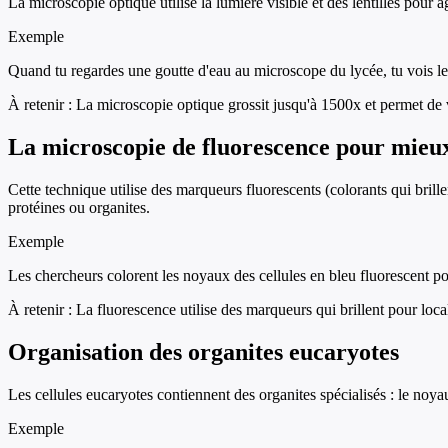
La microscopie optique utilise la lumière visible et des lentilles pour ag
Exemple
Quand tu regardes une goutte d'eau au microscope du lycée, tu vois les 
À retenir :
La microscopie optique grossit jusqu'à 1500x et permet de vo
La microscopie de fluorescence pour mieu
Cette technique utilise des marqueurs fluorescents (colorants qui brill
protéines ou organites.
Exemple
Les chercheurs colorent les noyaux des cellules en bleu fluorescent po
À retenir :
La fluorescence utilise des marqueurs qui brillent pour locali
Organisation des organites eucaryotes
Les cellules eucaryotes contiennent des organites spécialisés : le noy
Exemple