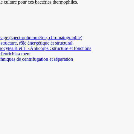
de culture pour ces bactéries thermophiles.
osage (spectrophotométrie, chromatographie)
tructure, rôle énergétique et structural
cytes B et T · Anticorps : structure et fonctions
 d'enrichissement
hniques de centrifugation et séparation