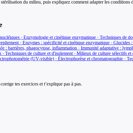
 stérilisation du milieu, puis expliquez comment adapter les conditions 
e
es nucléiques · Enzymologie et cinétique enzymatique · Techniques de d
repliement · Enzymes : spécificité et cinétique enzymatique · Glucides : s
e : barrières, phagocytose, inflammation · Immunité adaptative : lympho
· Techniques de culture et d'isolement · Milieux de culture sélectifs et
trophotométrie (UV-visible) · Électrophorèse et chromatographie · Tec
corrige tes exercices et t’explique pas à pas.