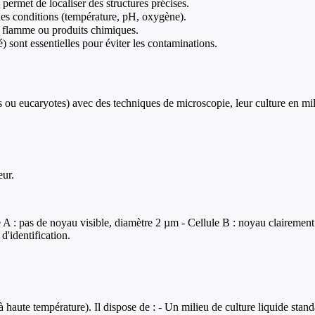
permet de localiser des structures précises.
nnes conditions (température, pH, oxygène).
r, flamme ou produits chimiques.
) sont essentielles pour éviter les contaminations.
s ou eucaryotes) avec des techniques de microscopie, leur culture en milie
eur.
 A : pas de noyau visible, diamètre 2 µm - Cellule B : noyau clairement 
d'identification.
à haute température). Il dispose de : - Un milieu de culture liquide st