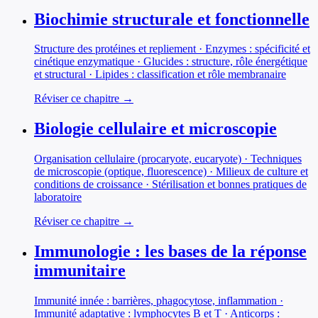
Biochimie structurale et fonctionnelle
Structure des protéines et repliement · Enzymes : spécificité et
cinétique enzymatique · Glucides : structure, rôle énergétique
et structural · Lipides : classification et rôle membranaire
Réviser ce chapitre →
Biologie cellulaire et microscopie
Organisation cellulaire (procaryote, eucaryote) · Techniques
de microscopie (optique, fluorescence) · Milieux de culture et
conditions de croissance · Stérilisation et bonnes pratiques de
laboratoire
Réviser ce chapitre →
Immunologie : les bases de la réponse
immunitaire
Immunité innée : barrières, phagocytose, inflammation ·
Immunité adaptative : lymphocytes B et T · Anticorps :