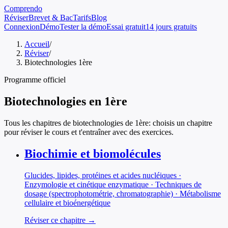
Comprendo
Réviser
Brevet & Bac
Tarifs
Blog
Connexion
Démo
Tester la démo
Essai gratuit
14 jours gratuits
Accueil
/
Réviser
/
Biotechnologies 1ère
Programme officiel
Biotechnologies
en
1ère
Tous les chapitres de
biotechnologies
de
1ère
: choisis un chapitre
pour réviser le cours et t'entraîner avec des exercices.
Biochimie et biomolécules
Glucides, lipides, protéines et acides nucléiques ·
Enzymologie et cinétique enzymatique · Techniques de
dosage (spectrophotométrie, chromatographie) · Métabolisme
cellulaire et bioénergétique
Réviser ce chapitre →