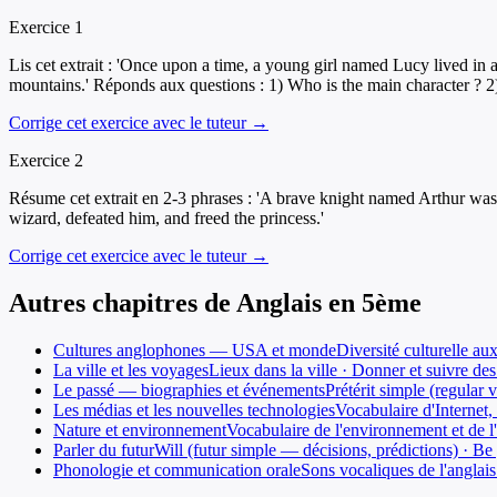
Exercice
1
Lis cet extrait : 'Once upon a time, a young girl named Lucy lived in
mountains.' Réponds aux questions : 1) Who is the main character ? 2)
Corrige cet exercice avec le tuteur →
Exercice
2
Résume cet extrait en 2-3 phrases : 'A brave knight named Arthur was 
wizard, defeated him, and freed the princess.'
Corrige cet exercice avec le tuteur →
Autres chapitres de
Anglais
en
5ème
Cultures anglophones — USA et monde
Diversité culturelle a
La ville et les voyages
Lieux dans la ville · Donner et suivre des 
Le passé — biographies et événements
Prétérit simple (regular 
Les médias et les nouvelles technologies
Vocabulaire d'Internet,
Nature et environnement
Vocabulaire de l'environnement et de l
Parler du futur
Will (futur simple — décisions, prédictions) · Be 
Phonologie et communication orale
Sons vocaliques de l'anglais