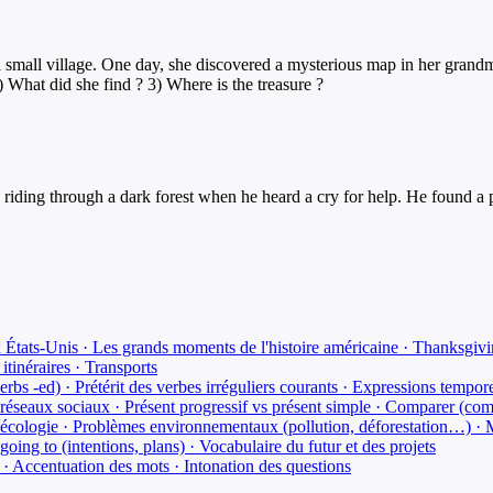
 a small village. One day, she discovered a mysterious map in her grand
 What did she find ? 3) Where is the treasure ?
riding through a dark forest when he heard a cry for help. He found a p
ux États-Unis · Les grands moments de l'histoire américaine · Thanksgiv
itinéraires · Transports
verbs -ed) · Prétérit des verbes irréguliers courants · Expressions tempor
 réseaux sociaux · Présent progressif vs présent simple · Comparer (compa
'écologie · Problèmes environnementaux (pollution, déforestation…) · M
going to (intentions, plans) · Vocabulaire du futur et des projets
 · Accentuation des mots · Intonation des questions