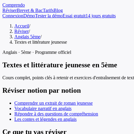
Comprendo
Réviser
Brevet & Bac
Tarifs
Blog
Connexion
Démo
Tester la démo
Essai gratuit
14 jours gratuits
Accueil
/
Réviser
/
Anglais 5ème
/
Textes et littérature jeunesse
Anglais
·
5ème
· Programme officiel
Textes et littérature jeunesse
en
5ème
Cours complet, points clés à retenir et exercices d'entraînement de
text
Réviser notion par notion
Comprendre un extrait de roman jeunesse
Vocabulaire narratif en anglais
Répondre à des questions de compréhension
Les contes et légendes en anglais
Ce que tu vas réviser