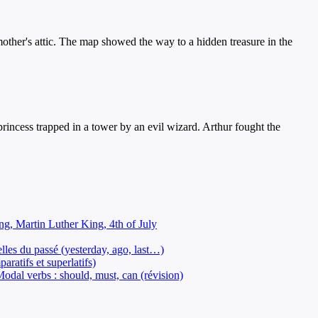
mother's attic. The map showed the way to a hidden treasure in the
rincess trapped in a tower by an evil wizard. Arthur fought the
ing, Martin Luther King, 4th of July
elles du passé (yesterday, ago, last…)
ratifs et superlatifs)
odal verbs : should, must, can (révision)