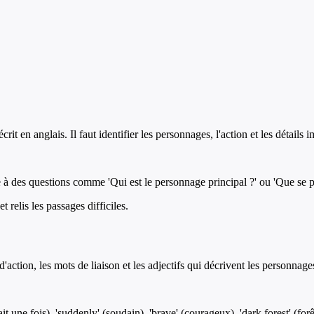
t en anglais. Il faut identifier les personnages, l'action et les détails im
e à des questions comme 'Qui est le personnage principal ?' ou 'Que se p
 relis les passages difficiles.
'action, les mots de liaison et les adjectifs qui décrivent les personnages
 une fois), 'suddenly' (soudain), 'brave' (courageux), 'dark forest' (for