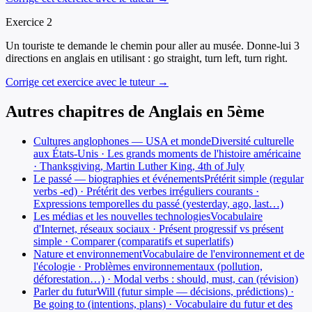
Exercice
2
Un touriste te demande le chemin pour aller au musée. Donne-lui 3
directions en anglais en utilisant : go straight, turn left, turn right.
Corrige cet exercice avec le tuteur →
Autres chapitres de
Anglais
en
5ème
Cultures anglophones — USA et monde
Diversité culturelle
aux États-Unis · Les grands moments de l'histoire américaine
· Thanksgiving, Martin Luther King, 4th of July
Le passé — biographies et événements
Prétérit simple (regular
verbs -ed) · Prétérit des verbes irréguliers courants ·
Expressions temporelles du passé (yesterday, ago, last…)
Les médias et les nouvelles technologies
Vocabulaire
d'Internet, réseaux sociaux · Présent progressif vs présent
simple · Comparer (comparatifs et superlatifs)
Nature et environnement
Vocabulaire de l'environnement et de
l'écologie · Problèmes environnementaux (pollution,
déforestation…) · Modal verbs : should, must, can (révision)
Parler du futur
Will (futur simple — décisions, prédictions) ·
Be going to (intentions, plans) · Vocabulaire du futur et des