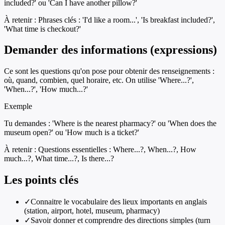
included?' ou 'Can I have another pillow?'
À retenir :
Phrases clés : 'I'd like a room...', 'Is breakfast included?',
'What time is checkout?'
Demander des informations (expressions)
Ce sont les questions qu'on pose pour obtenir des renseignements :
où, quand, combien, quel horaire, etc. On utilise 'Where...?',
'When...?', 'How much...?'
Exemple
Tu demandes : 'Where is the nearest pharmacy?' ou 'When does the
museum open?' ou 'How much is a ticket?'
À retenir :
Questions essentielles : Where...?, When...?, How
much...?, What time...?, Is there...?
Les points clés
✓
Connaitre le vocabulaire des lieux importants en anglais
(station, airport, hotel, museum, pharmacy)
✓
Savoir donner et comprendre des directions simples (turn