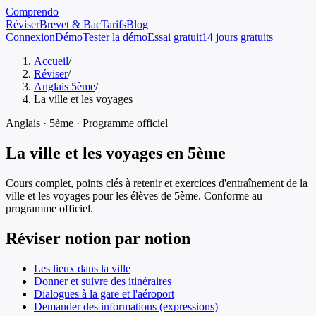
Comprendo
Réviser
Brevet & Bac
Tarifs
Blog
Connexion
Démo
Tester la démo
Essai gratuit
14 jours gratuits
Accueil
/
Réviser
/
Anglais 5ème
/
La ville et les voyages
Anglais
·
5ème
· Programme officiel
La ville et les voyages
en
5ème
Cours complet, points clés à retenir et exercices d'entraînement de
la
ville et les voyages
pour les élèves de
5ème
. Conforme au
programme officiel.
Réviser notion par notion
Les lieux dans la ville
Donner et suivre des itinéraires
Dialogues à la gare et l'aéroport
Demander des informations (expressions)