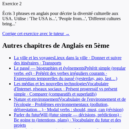
Exercice
2
Écris 3 phrases en anglais pour décrire la diversité culturelle aux
USA. Utilise : 'The USA is...', 'People from...', 'Different cultures
bring...'
Corrige cet exercice avec le tuteur →
Autres chapitres de
Anglais
en
5ème
La ville et les voyages
Lieux dans la ville · Donner et suivre
des itinéraires · Transports
Le passé — biographies et événements
Prétérit simple (regular
verbs -ed) · Prétérit des verbes irréguliers courants ·
Expressions temporelles du passé (yesterday, ago, last…)
Les médias et les nouvelles technologies
Vocabulaire
d'Internet, réseaux sociaux · Présent progressif vs présent
simple · Comparer (comparatifs et superlatifs)
Nature et environnement
Vocabulaire de l'environnement et de
l'écologie · Problèmes environnementaux (pollution,
déforestation…) · Modal verbs : should, must, can (révision)
Parler du futur
Will (futur simple — décisions, prédictions) ·
Be going to (intentions, plans) · Vocabulaire du futur et des
projets