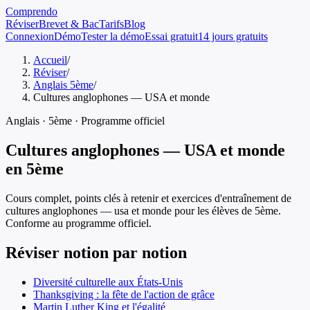
Comprendo
Réviser
Brevet & Bac
Tarifs
Blog
Connexion
Démo
Tester la démo
Essai gratuit
14 jours gratuits
Accueil
/
Réviser
/
Anglais 5ème
/
Cultures anglophones — USA et monde
Anglais
·
5ème
· Programme officiel
Cultures anglophones — USA et monde
en
5ème
Cours complet, points clés à retenir et exercices d'entraînement de
cultures anglophones — usa et monde
pour les élèves de
5ème
.
Conforme au programme officiel.
Réviser notion par notion
Diversité culturelle aux États-Unis
Thanksgiving : la fête de l'action de grâce
Martin Luther King et l'égalité