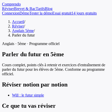
Comprendo
Réviser
Brevet & Bac
Tarifs
Blog
Connexion
Démo
Tester la démo
Essai gratuit
14 jours gratuits
Accueil
/
Réviser
/
Anglais 5ème
/
Parler du futur
Anglais
·
5ème
· Programme officiel
Parler du futur
en
5ème
Cours complet, points clés à retenir et exercices d'entraînement de
parler du futur
pour les élèves de
5ème
. Conforme au programme
officiel.
Réviser notion par notion
Will : le futur simple
Ce que tu vas réviser