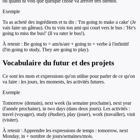
ou quand tu vois que quelque chose va arriver très bientôt.
Exemple
Tu as acheté des ingrédients et tu dis : 'I'm going to make a cake' (Je
vais faire un gâteau). Ou tu vois ton ami qui court vers le bus : 'He's
going to miss the bus!' (Il va rater le bus!).
À retenir :
Be going to = am/is/are + going to + verbe à l'infinitif
(I'm going to study, They are going to play).
Vocabulaire du futur et des projets
Ce sont les mots et expressions qu'on utilise pour parler de ce qu'on
va faire : les jours, les moments, les activités futures.
Exemple
Tomorrow (demain), next week (la semaine prochaine), next year
(l'année prochaine), in two days (dans deux jours). Les activités :
travel (voyager), study (étudier), play (jouer), work (travailler), visit
(visiter).
À retenir :
Apprendre les expressions de temps : tomorrow, next
Monday, in + nombre de jours/semaines/mois.