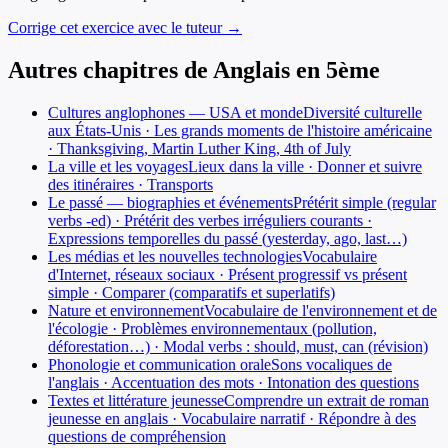
Corrige cet exercice avec le tuteur →
Autres chapitres de
Anglais
en
5ème
Cultures anglophones — USA et monde
Diversité culturelle
aux États-Unis · Les grands moments de l'histoire américaine
· Thanksgiving, Martin Luther King, 4th of July
La ville et les voyages
Lieux dans la ville · Donner et suivre
des itinéraires · Transports
Le passé — biographies et événements
Prétérit simple (regular
verbs -ed) · Prétérit des verbes irréguliers courants ·
Expressions temporelles du passé (yesterday, ago, last…)
Les médias et les nouvelles technologies
Vocabulaire
d'Internet, réseaux sociaux · Présent progressif vs présent
simple · Comparer (comparatifs et superlatifs)
Nature et environnement
Vocabulaire de l'environnement et de
l'écologie · Problèmes environnementaux (pollution,
déforestation…) · Modal verbs : should, must, can (révision)
Phonologie et communication orale
Sons vocaliques de
l'anglais · Accentuation des mots · Intonation des questions
Textes et littérature jeunesse
Comprendre un extrait de roman
jeunesse en anglais · Vocabulaire narratif · Répondre à des
questions de compréhension