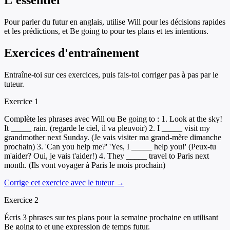
L'essentiel
Pour parler du futur en anglais, utilise Will pour les décisions rapides
et les prédictions, et Be going to pour tes plans et tes intentions.
Exercices d'entraînement
Entraîne-toi sur ces exercices, puis fais-toi corriger pas à pas par le
tuteur.
Exercice
1
Complète les phrases avec Will ou Be going to : 1. Look at the sky!
It _____ rain. (regarde le ciel, il va pleuvoir) 2. I _____ visit my
grandmother next Sunday. (Je vais visiter ma grand-mère dimanche
prochain) 3. 'Can you help me?' 'Yes, I _____ help you!' (Peux-tu
m'aider? Oui, je vais t'aider!) 4. They _____ travel to Paris next
month. (Ils vont voyager à Paris le mois prochain)
Corrige cet exercice avec le tuteur →
Exercice
2
Écris 3 phrases sur tes plans pour la semaine prochaine en utilisant
Be going to et une expression de temps futur.