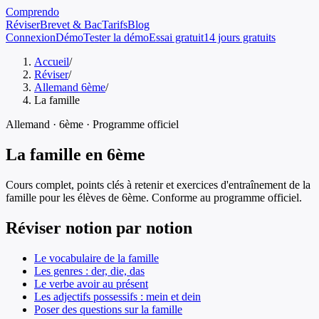
Comprendo
Réviser
Brevet & Bac
Tarifs
Blog
Connexion
Démo
Tester la démo
Essai gratuit
14 jours gratuits
Accueil
/
Réviser
/
Allemand 6ème
/
La famille
Allemand
·
6ème
· Programme officiel
La famille
en
6ème
Cours complet, points clés à retenir et exercices d'entraînement de
la
famille
pour les élèves de
6ème
. Conforme au programme officiel.
Réviser notion par notion
Le vocabulaire de la famille
Les genres : der, die, das
Le verbe avoir au présent
Les adjectifs possessifs : mein et dein
Poser des questions sur la famille