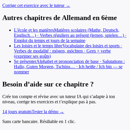
Corrige cet exercice avec le tuteur →
Autres chapitres de
Allemand
en
6ème
L'école et les matières
Matières scolaires (Mathe, Deutsch,
Englisch…) · Verbes réguliers au présent (lernen, spielen…) ·
Emploi du temps et jours de la semaine
Les loisirs et le temps libre
Vocabulaire des loisirs et sports ·
Verbes de modalité : mögen, möchten · Gern + verbe
(exprimer ses goûts)
Se présenter
Alphabet et prononciation de base · Salutations :
Hallo, Guten Morgen, Tschüss… · Ich heiße / Ich bin — se
nommer
Besoin d’aide sur ce chapitre ?
Crée ton compte et révise avec un tuteur IA qui s’adapte à ton
niveau, corrige tes exercices et t’explique pas à pas.
14 jours gratuits
Tester la démo →
Sans carte bancaire. Résiliable en 1 clic.