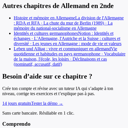
Autres chapitres de
Allemand
en
2nde
Histoire et mémoire en Allemagne
La division de l'Allemagne
: RDA et RFA · La chute du mur de Berlin (1989) · La
mémoire du national-socialisme en Allemagne
Identités et cultures germanophones
Notion : Identités et
échanges · L'Allemagne, l'Autriche et la Suisse : cultures et
diversité · Les jeunes en Allemagne : mode de vie et valeurs
Leben und Alltag : vivre et communiquer en allemand
Vie
quotidienne et habitudes en pays germanophone · Vocabulaire
de la maison, l'école, les loisirs · Déclinaisons et cas
(nominatif, accusatif, datif)
Besoin d’aide sur ce chapitre ?
Crée ton compte et révise avec un tuteur IA qui s’adapte à ton
niveau, corrige tes exercices et t’explique pas à pas.
14 jours gratuits
Tester la démo →
Sans carte bancaire. Résiliable en 1 clic.
Comprendo