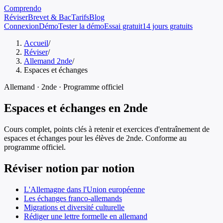
Comprendo
Réviser
Brevet & Bac
Tarifs
Blog
Connexion
Démo
Tester la démo
Essai gratuit
14 jours gratuits
Accueil
/
Réviser
/
Allemand 2nde
/
Espaces et échanges
Allemand
·
2nde
· Programme officiel
Espaces et échanges
en
2nde
Cours complet, points clés à retenir et exercices d'entraînement de
espaces et échanges
pour les élèves de
2nde
. Conforme au
programme officiel.
Réviser notion par notion
L'Allemagne dans l'Union européenne
Les échanges franco-allemands
Migrations et diversité culturelle
Rédiger une lettre formelle en allemand