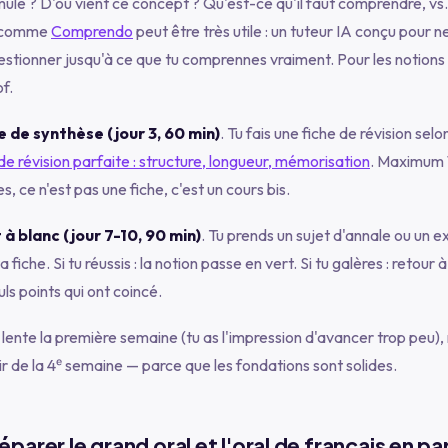
ule ? D'où vient ce concept ? Qu'est-ce qu'il faut comprendre, vs
il comme
Comprendo
peut être très utile : un tuteur IA conçu pour n
stionner jusqu'à ce que tu comprennes vraiment. Pour les notions 
f.
e de synthèse (jour 3, 60 min)
. Tu fais une fiche de révision sel
de révision parfaite : structure, longueur, mémorisation
. Maximum 
s, ce n'est pas une fiche, c'est un cours bis.
 à blanc (jour 7-10, 90 min)
. Tu prends un sujet d'annale ou un ex
 fiche. Si tu réussis : la notion passe en vert. Si tu galères : retour 
uls points qui ont coincé.
ente la première semaine (tu as l'impression d'avancer trop peu), 
r de la 4ᵉ semaine — parce que les fondations sont solides.
parer le grand oral et l'oral de français en par