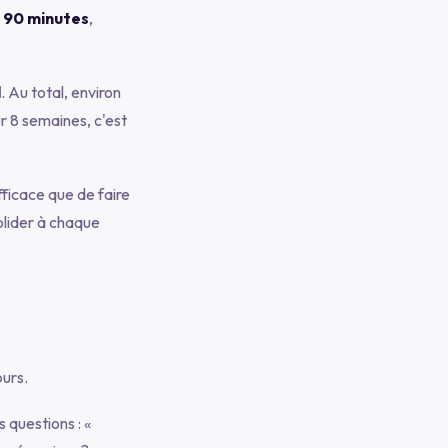
e 90 minutes
,
d
. Au total, environ
r 8 semaines, c'est
fficace que de faire
solider à chaque
ours.
es questions :
«