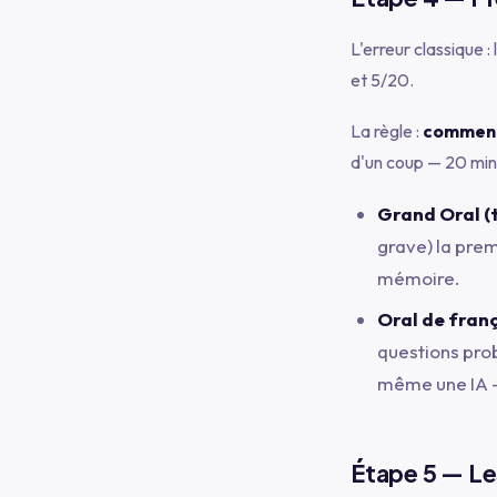
L'erreur classique 
et 5/20.
La règle :
commence
d'un coup — 20 minu
Grand Oral (
grave) la prem
mémoire.
Oral de franç
questions prob
même une IA —
Étape 5 — Les