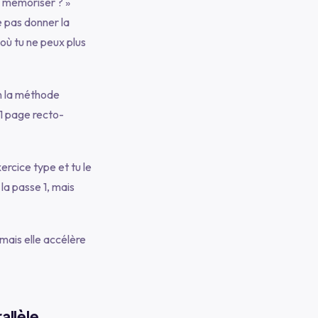
. mémoriser ? »
e pas donner la
où tu ne peux plus
on la méthode
1 page recto-
ercice type et tu le
à la passe 1, mais
mais elle accélère
allèle