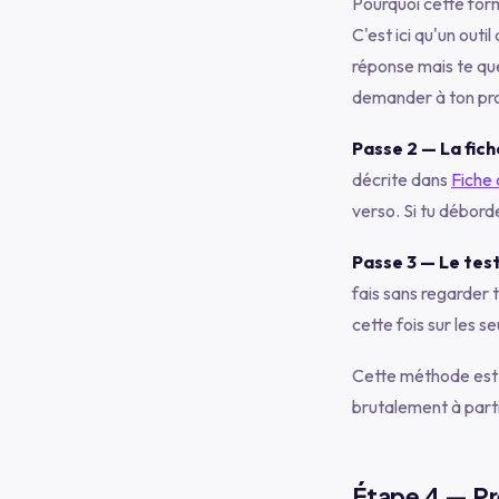
Pourquoi cette form
C'est ici qu'un out
réponse mais te que
demander à ton pro
Passe 2 — La fich
décrite dans
Fiche 
verso. Si tu déborde
Passe 3 — Le test
fais sans regarder ta
cette fois sur les se
Cette méthode est l
brutalement à parti
Étape 4 — Pré