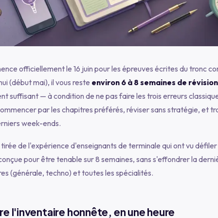
e officiellement le 16 juin pour les épreuves écrites du tronc co
hui (début mai), il vous reste
environ 6 à 8 semaines de révision
nt suffisant — à condition de ne pas faire les trois erreurs classiq
commencer par les chapitres préférés, réviser sans stratégie, et tra
erniers week-ends.
irée de l'expérience d'enseignants de terminale qui ont vu défile
 conçue pour être tenable sur 8 semaines, sans s'effondrer la derni
ères (générale, techno) et toutes les spécialités.
re l'inventaire honnête, en une heure