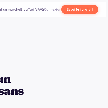
t ça marche
Blog
Tarifs
FAQ
Connexion
Essai 14 j gratuit
un
 sans