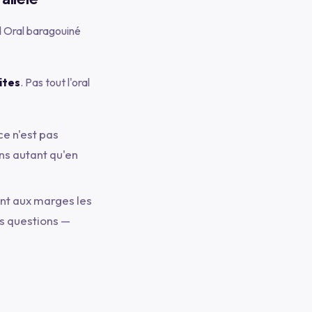
nd Oral baragouiné
ites
. Pas tout l'oral
ce n'est pas
ns autant qu'en
ant aux marges les
es questions —