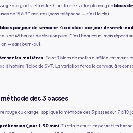
ssage marginal s'effondre. Construisez votre planning en
blocs d
ses de 15 à 30 minutes (sans téléphone — c'est la clé).
5 blocs par jour de semaine
,
4 à 6 blocs par jour de week-en
e, soit 45 heures de révision pure. C'est beaucoup, mais réparti su
sion — sans burn-out.
terner les matières
. Faire 3 blocs de maths d'affilée est moins e
loc d'histoire, 1 bloc de SVT. La variation force le cerveau à recon
 méthode des 3 passes
e rouge ou orange, applique la méthode des 3 passes sur 7 à 10 j
réhension (jour 1, 90 min)
. Tu relis le cours en posant les bonn