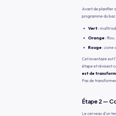
Avant de planifier 
programme du bac. 
Vert
: maîtris
Orange
: flou
Rouge
: zone 
Cet inventaire est 
étape et révisent c
est de transform
Pas de transformer 
Étape 2 — Co
Le cerveau d'un te