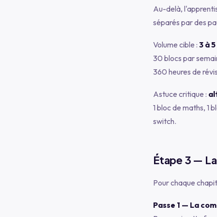
Au-delà, l'apprenti
séparés par des pau
Volume cible :
3 à 
30 blocs par semain
360 heures de révi
Astuce critique :
al
1 bloc de maths, 1 b
switch.
Étape 3 — La
Pour chaque chapitr
Passe 1 — La comp