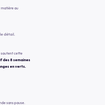
r matière au
e détail.
s sautent cette
if des 8 semaines
nges en verts.
onde sans pause.