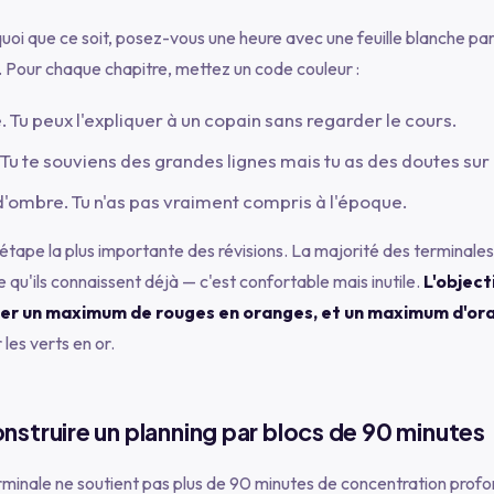
quoi que ce soit, posez-vous une heure avec une feuille blanche pa
Pour chaque chapitre, mettez un code couleur :
é. Tu peux l'expliquer à un copain sans regarder le cours.
. Tu te souviens des grandes lignes mais tu as des doutes sur l
d'ombre. Tu n'as pas vraiment compris à l'époque.
l'étape la plus importante des révisions. La majorité des terminale
e qu'ils connaissent déjà — c'est confortable mais inutile.
L'object
er un maximum de rouges en oranges, et un maximum d'ora
les verts en or.
nstruire un planning par blocs de 90 minutes
rminale ne soutient pas plus de 90 minutes de concentration prof