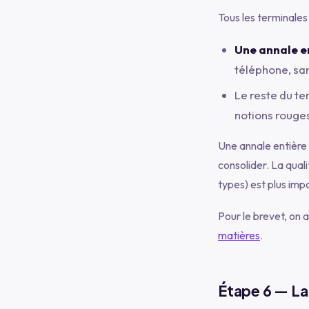
Tous les terminales 
Une annale en
téléphone, san
Le reste du te
notions rouge
Une annale entière d
consolider. La quali
types) est plus imp
Pour le brevet, on a
matières
.
Étape 6 — La 