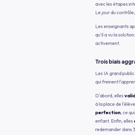
avec les étapes int
Le jour du contrôle, 
Les enseignants ap
qu'il a vu la soluti
activement.
Trois biais agg
Les IA grand publi
qui freinent l'appre
D'abord, elles
vali
à la place de l'élèv
perfection
, ce qu
enfant. Enfin, elles
redemander dans 3