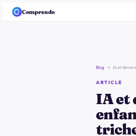
Comprendo
Blog
→
IA et devoirs
ARTICLE
IA et 
enfant
trich