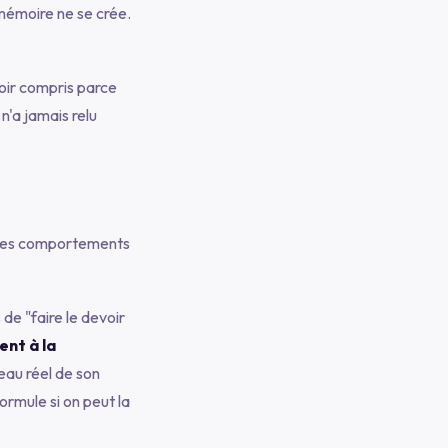
 mémoire ne se crée.
avoir compris parce
n'a jamais relu
t des comportements
de "faire le devoir
ent à la
veau réel de son
formule si on peut la