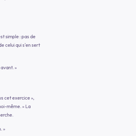
st simple : pas de
de celui qui s'en sert
 avant. »
s cet exercice »
,
 moi-même. »
La
herche.
. »