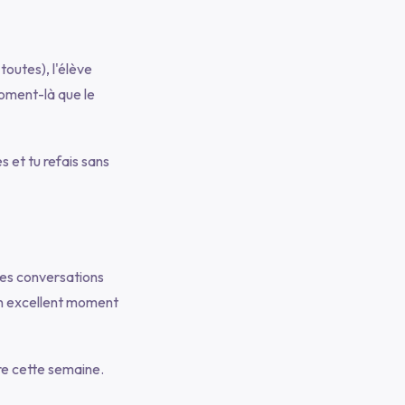
 toutes), l'élève
moment-là que le
es et tu refais sans
des conversations
 un excellent moment
ire cette semaine.