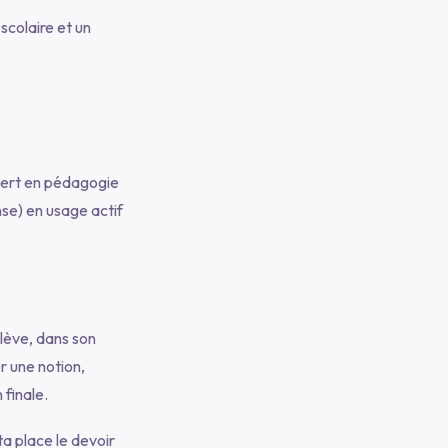
scolaire et un
xpert en pédagogie
nse) en usage actif
élève, dans son
r une notion,
 finale.
ta place le devoir