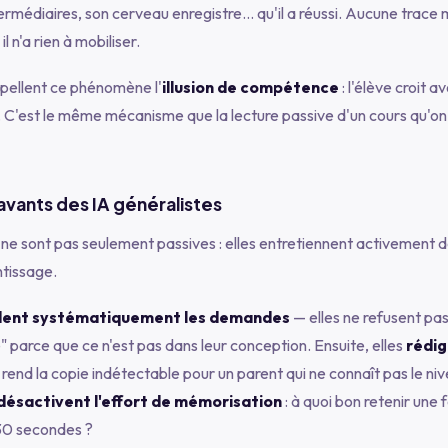
ermédiaires, son cerveau enregistre… qu'il a réussi. Aucune trace
il n'a rien à mobiliser.
pellent ce phénomène l'
illusion de compétence
: l'élève croit 
on. C'est le même mécanisme que la lecture passive d'un cours qu'on 
ravants des IA généralistes
c ne sont pas seulement passives : elles entretiennent activemen
ntissage.
dent systématiquement les demandes
— elles ne refusent pas 
e" parce que ce n'est pas dans leur conception. Ensuite, elles
rédig
i rend la copie indétectable pour un parent qui ne connaît pas le ni
désactivent l'effort de mémorisation
: à quoi bon retenir une 
0 secondes ?