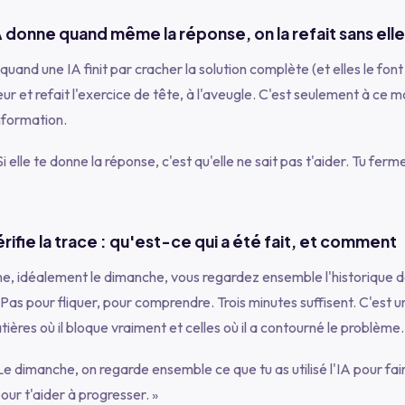
IA donne quand même la réponse, on la refait sans elle
: quand une IA finit par cracher la solution complète (et elles le font
ur et refait l'exercice de tête, à l'aveugle. C'est seulement à ce 
nformation.
Si elle te donne la réponse, c'est qu'elle ne sait pas t'aider. Tu ferm
rifie la trace : qu'est-ce qui a été fait, et comment
ne, idéalement le dimanche, vous regardez ensemble l'historique 
 Pas pour fliquer, pour comprendre. Trois minutes suffisent. C'est
ières où il bloque vraiment et celles où il a contourné le problème.
Le dimanche, on regarde ensemble ce que tu as utilisé l'IA pour fa
our t'aider à progresser. »