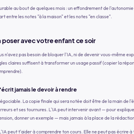
urable au bout de quelques mois : un effondrement de l'autonomie 
t entre les notes "à la maison" et les notes "en classe".
à poser avec votre enfant ce soir
ous n'avez pas besoin de bloquer l'IA, ni de devenir vous-même e
les claires suffisent à transformer un usage passif (copier la répo
comprendre).
'écrit jamais le devoir à rendre
égociable. La copie finale qui sera notée doit être de la main de l'
erreurs et ses tournures. L'IA peut intervenir avant — pour explique
ension, donner un exemple — mais jamais à la place de la rédaction
L'IA peut t'aider à comprendre ton cours. Elle ne peut pas écrire à 