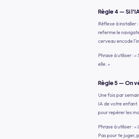
Règle 4 — Si l'
Réflexe à installer 
referme le navigate
cerveau encode l'i
Phrase à utiliser :
« 
elle. »
Règle 5 — On vé
Une fois par semai
IA de votre enfant.
pour repérer les mat
Phrase à utiliser :
« 
Pas pour te juger, p