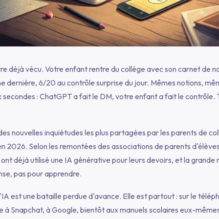
re déjà vécu. Votre enfant rentre du collège avec son carnet de not
e dernière, 6/20 au contrôle surprise du jour. Mêmes notions, m
econdes : ChatGPT a fait le DM, votre enfant a fait le contrôle. T
des nouvelles inquiétudes les plus partagées par les parents de col
en 2026. Selon les remontées des associations de parents d'élèves
ont déjà utilisé une IA générative pour leurs devoirs, et la grande 
onse, pas pour apprendre.
l'IA est une bataille perdue d'avance. Elle est partout : sur le télép
ée à Snapchat, à Google, bientôt aux manuels scolaires eux-mêmes