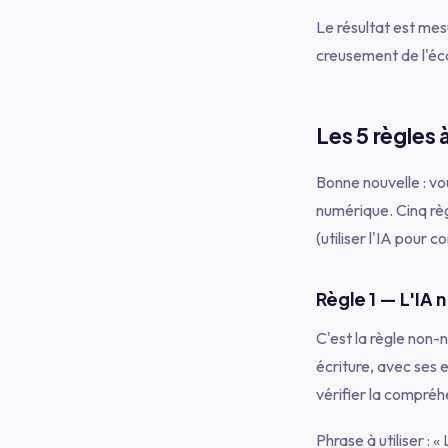
Le résultat est mes
creusement de l'écar
Les 5 règles 
Bonne nouvelle : v
numérique. Cinq règ
(utiliser l'IA pour 
Règle 1 — L'IA n
C'est la règle non-n
écriture, avec ses 
vérifier la compréh
Phrase à utiliser :
« 