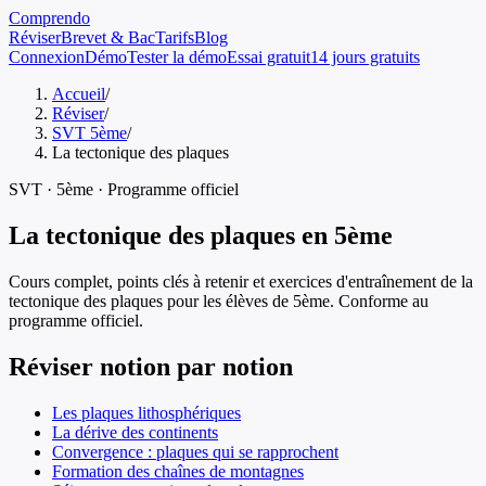
Comprendo
Réviser
Brevet & Bac
Tarifs
Blog
Connexion
Démo
Tester la démo
Essai gratuit
14 jours gratuits
Accueil
/
Réviser
/
SVT 5ème
/
La tectonique des plaques
SVT
·
5ème
· Programme officiel
La tectonique des plaques
en
5ème
Cours complet, points clés à retenir et exercices d'entraînement de
la
tectonique des plaques
pour les élèves de
5ème
. Conforme au
programme officiel.
Réviser notion par notion
Les plaques lithosphériques
La dérive des continents
Convergence : plaques qui se rapprochent
Formation des chaînes de montagnes