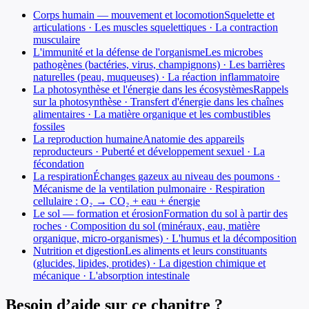
Corps humain — mouvement et locomotion
Squelette et
articulations · Les muscles squelettiques · La contraction
musculaire
L'immunité et la défense de l'organisme
Les microbes
pathogènes (bactéries, virus, champignons) · Les barrières
naturelles (peau, muqueuses) · La réaction inflammatoire
La photosynthèse et l'énergie dans les écosystèmes
Rappels
sur la photosynthèse · Transfert d'énergie dans les chaînes
alimentaires · La matière organique et les combustibles
fossiles
La reproduction humaine
Anatomie des appareils
reproducteurs · Puberté et développement sexuel · La
fécondation
La respiration
Échanges gazeux au niveau des poumons ·
Mécanisme de la ventilation pulmonaire · Respiration
cellulaire : O₂ → CO₂ + eau + énergie
Le sol — formation et érosion
Formation du sol à partir des
roches · Composition du sol (minéraux, eau, matière
organique, micro-organismes) · L'humus et la décomposition
Nutrition et digestion
Les aliments et leurs constituants
(glucides, lipides, protides) · La digestion chimique et
mécanique · L'absorption intestinale
Besoin d’aide sur ce chapitre ?