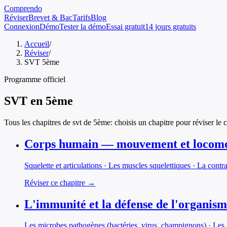
Comprendo
Réviser
Brevet & Bac
Tarifs
Blog
Connexion
Démo
Tester la démo
Essai gratuit
14 jours gratuits
Accueil
/
Réviser
/
SVT 5ème
Programme officiel
SVT
en
5ème
Tous les chapitres de
svt
de
5ème
: choisis un chapitre pour réviser le 
Corps humain — mouvement et locomo
Squelette et articulations · Les muscles squelettiques · La cont
Réviser ce chapitre →
L'immunité et la défense de l'organis
Les microbes pathogènes (bactéries, virus, champignons) · Les b