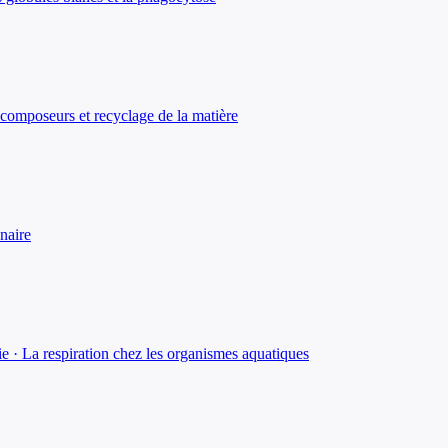
Décomposeurs et recyclage de la matière
naire
 · La respiration chez les organismes aquatiques