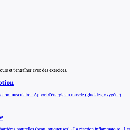
cours et t'entraîner avec des exercices.
tion
raction musculaire · Apport d'énergie au muscle (glucides, oxygène)
me
arrières naturelles (peau, muqueuses) · La réaction inflammatoire · Le