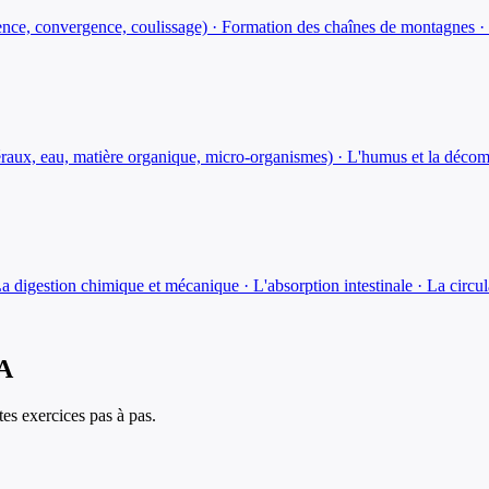
nce, convergence, coulissage) · Formation des chaînes de montagnes · 
éraux, eau, matière organique, micro-organismes) · L'humus et la décom
· La digestion chimique et mécanique · L'absorption intestinale · La circu
IA
es exercices pas à pas.