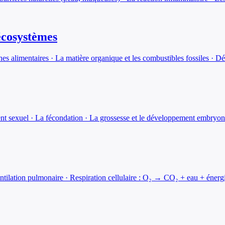
 écosystèmes
nes alimentaires · La matière organique et les combustibles fossiles · 
nt sexuel · La fécondation · La grossesse et le développement embryon
lation pulmonaire · Respiration cellulaire : O₂ → CO₂ + eau + énergie