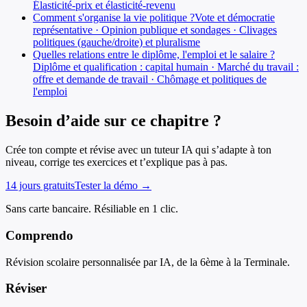
Élasticité-prix et élasticité-revenu
Comment s'organise la vie politique ?
Vote et démocratie
représentative · Opinion publique et sondages · Clivages
politiques (gauche/droite) et pluralisme
Quelles relations entre le diplôme, l'emploi et le salaire ?
Diplôme et qualification : capital humain · Marché du travail :
offre et demande de travail · Chômage et politiques de
l'emploi
Besoin d’aide sur ce chapitre ?
Crée ton compte et révise avec un tuteur IA qui s’adapte à ton
niveau, corrige tes exercices et t’explique pas à pas.
14 jours gratuits
Tester la démo →
Sans carte bancaire. Résiliable en 1 clic.
Comprendo
Révision scolaire personnalisée par IA, de la 6ème à la Terminale.
Réviser