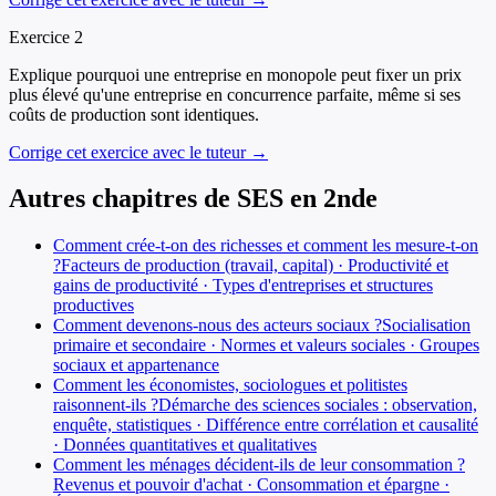
Exercice
2
Explique pourquoi une entreprise en monopole peut fixer un prix
plus élevé qu'une entreprise en concurrence parfaite, même si ses
coûts de production sont identiques.
Corrige cet exercice avec le tuteur →
Autres chapitres de
SES
en
2nde
Comment crée-t-on des richesses et comment les mesure-t-on
?
Facteurs de production (travail, capital) · Productivité et
gains de productivité · Types d'entreprises et structures
productives
Comment devenons-nous des acteurs sociaux ?
Socialisation
primaire et secondaire · Normes et valeurs sociales · Groupes
sociaux et appartenance
Comment les économistes, sociologues et politistes
raisonnent-ils ?
Démarche des sciences sociales : observation,
enquête, statistiques · Différence entre corrélation et causalité
· Données quantitatives et qualitatives
Comment les ménages décident-ils de leur consommation ?
Revenus et pouvoir d'achat · Consommation et épargne ·