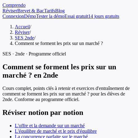
Comprendo
Réviser
Brevet & Bac
Tarifs
Blog
Connexion
Démo
Tester la démo
Essai gratuit
14 jours gratuits
Accueil
/
Réviser
/
SES 2nde
/
Comment se forment les prix sur un marché ?
SES
·
2nde
· Programme officiel
Comment se forment les prix sur un
marché ?
en
2nde
Cours complet, points clés à retenir et exercices d'entraînement de
comment se forment les prix sur un marché ?
pour les élèves de
2nde
. Conforme au programme officiel.
Réviser notion par notion
L'offre et la demande sur un marché
L'équilibre de marché et le prix d'équilibre
La concurrence parfaite sur le marché