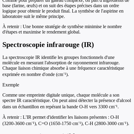
Comme pour préparer un gâteau complexe, on part d'ingrédients de
base (farine, œufs) et on suit des étapes précises dans un ordre
logique pour obtenir le produit final. La synthèse de l'aspirine en
laboratoire suit le même principe.
À retenir :
Une bonne stratégie de synthèse minimise le nombre
d'étapes et maximise le rendement global.
Spectroscopie infrarouge (IR)
La spectroscopie IR identifie les groupes fonctionnels d'une
molécule en mesurant l'absorption de rayonnement infrarouge.
Chaque liaison chimique absorbe à une fréquence caractéristique
exprimée en nombre d'onde (cm⁻¹).
Exemple
Comme une empreinte digitale unique, chaque molécule a son
spectre IR caractéristique. On peut ainsi détecter la présence d'alcool
dans un échantillon en repérant la bande O-H vers 3300 cm⁻¹.
À retenir :
L'IR permet d'identifier les liaisons présentes : O-H
(3200-3600 cm⁻¹), C=O (1650-1750 cm⁻¹), C-H (2800-3000 cm⁻¹).