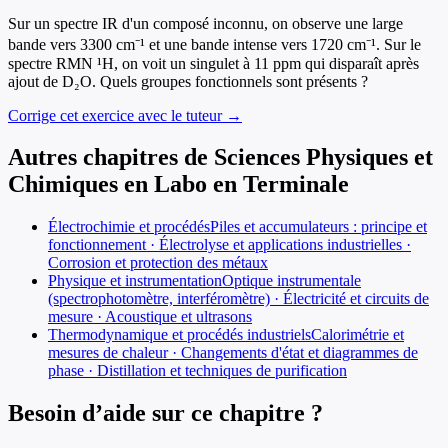
Sur un spectre IR d'un composé inconnu, on observe une large
bande vers 3300 cm⁻¹ et une bande intense vers 1720 cm⁻¹. Sur le
spectre RMN ¹H, on voit un singulet à 11 ppm qui disparaît après
ajout de D₂O. Quels groupes fonctionnels sont présents ?
Corrige cet exercice avec le tuteur →
Autres chapitres de
Sciences Physiques et
Chimiques en Labo
en
Terminale
Électrochimie et procédés
Piles et accumulateurs : principe et
fonctionnement · Électrolyse et applications industrielles ·
Corrosion et protection des métaux
Physique et instrumentation
Optique instrumentale
(spectrophotomètre, interféromètre) · Électricité et circuits de
mesure · Acoustique et ultrasons
Thermodynamique et procédés industriels
Calorimétrie et
mesures de chaleur · Changements d'état et diagrammes de
phase · Distillation et techniques de purification
Besoin d’aide sur ce chapitre ?