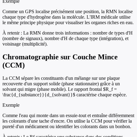
Exemple
Comme un GPS localise précisément une position, la RMN localise
chaque type d'hydrogène dans la molécule. L'IRM médicale utilise
le même principe physique pour visualiser les organes riches en eau.
À retenir :
La RMN donne trois informations : nombre de types d'H
(nombre de signaux), nombre d'H de chaque type (intégration), et
voisinage (multiplicité).
Chromatographie sur Couche Mince
(CCM)
La CCM sépare les constituants d'un mélange sur une plaque
recouverte d'un support solide (phase stationnaire) grâce à un
solvant qui migre (phase mobile). Le rapport frontal $R_f =
\frac{d_{substance}}{d_{solvant}}$ caractérise chaque espèce.
Exemple
Comme l'eau qui monte dans un essuie-tout et entraîne différemment
les colorants d'une tache d'encre. On utilise la CCM pour vérifier la
pureté d'un médicament ou identifier les colorants dans un bonbon.
À retenir :
Le Rf caractérise une substance dans des conditions