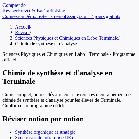
Comprendo
Réviser
Brevet & Bac
Tarifs
Blog
Connexion
Démo
Tester la démo
Essai gratuit
14 jours gratuits
Accueil
/
Réviser
/
Sciences Physiques et Chimiques en Labo Terminale
/
Chimie de synthèse et d'analyse
Sciences Physiques et Chimiques en Labo
·
Terminale
· Programme
officiel
Chimie de synthèse et d'analyse
en
Terminale
Cours complet, points clés à retenir et exercices d'entraînement de
chimie de synthèse et d'analyse
pour les élèves de
Terminale
.
Conforme au programme officiel.
Réviser notion par notion
Synthèse organique et stratégie
Spectroscopie infrarouge (IR)