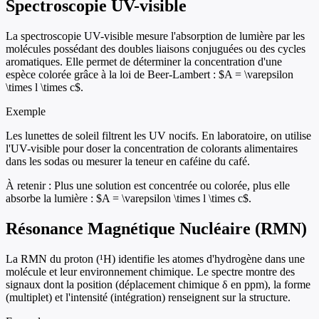
Spectroscopie UV-visible
La spectroscopie UV-visible mesure l'absorption de lumière par les
molécules possédant des doubles liaisons conjuguées ou des cycles
aromatiques. Elle permet de déterminer la concentration d'une
espèce colorée grâce à la loi de Beer-Lambert : $A = \varepsilon
\times l \times c$.
Exemple
Les lunettes de soleil filtrent les UV nocifs. En laboratoire, on utilise
l'UV-visible pour doser la concentration de colorants alimentaires
dans les sodas ou mesurer la teneur en caféine du café.
À retenir :
Plus une solution est concentrée ou colorée, plus elle
absorbe la lumière : $A = \varepsilon \times l \times c$.
Résonance Magnétique Nucléaire (RMN)
La RMN du proton (¹H) identifie les atomes d'hydrogène dans une
molécule et leur environnement chimique. Le spectre montre des
signaux dont la position (déplacement chimique δ en ppm), la forme
(multiplet) et l'intensité (intégration) renseignent sur la structure.