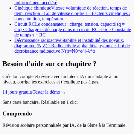
uniformément accéléré
Cinétique chimique
Vitesse volumique de réaction, temps de
demi-réaction · Loi de vitesse d'ordre 1 · Facteurs cinétiques :
concentration, température
Circuit RC
Le condensateur : charge, tension, capacité (q =
Cu) · Charge et décharge dans un circuit RC série · Constante
de temps τ = RC
Décroissance radioactive
Stabilité et instabilité des noyaux,
diagramme (N,Z) · Radioactivité alpha, bêta, gamma · Loi de
décroissance radioactive N(t)=N0*e^(-λ*t)
Besoin d’aide sur ce chapitre ?
Crée ton compte et révise avec un tuteur IA qui s’adapte à ton
niveau, corrige tes exercices et t’explique pas à pas.
14 jours gratuits
Tester la démo →
Sans carte bancaire. Résiliable en 1 clic.
Comprendo
Révision scolaire personnalisée par IA, de la 6ème à la Terminale.