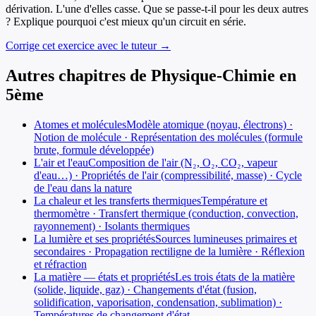
dérivation. L'une d'elles casse. Que se passe-t-il pour les deux autres
? Explique pourquoi c'est mieux qu'un circuit en série.
Corrige cet exercice avec le tuteur →
Autres chapitres de
Physique-Chimie
en
5ème
Atomes et molécules
Modèle atomique (noyau, électrons) ·
Notion de molécule · Représentation des molécules (formule
brute, formule développée)
L'air et l'eau
Composition de l'air (N₂, O₂, CO₂, vapeur
d'eau…) · Propriétés de l'air (compressibilité, masse) · Cycle
de l'eau dans la nature
La chaleur et les transferts thermiques
Température et
thermomètre · Transfert thermique (conduction, convection,
rayonnement) · Isolants thermiques
La lumière et ses propriétés
Sources lumineuses primaires et
secondaires · Propagation rectiligne de la lumière · Réflexion
et réfraction
La matière — états et propriétés
Les trois états de la matière
(solide, liquide, gaz) · Changements d'état (fusion,
solidification, vaporisation, condensation, sublimation) ·
Températures de changement d'état