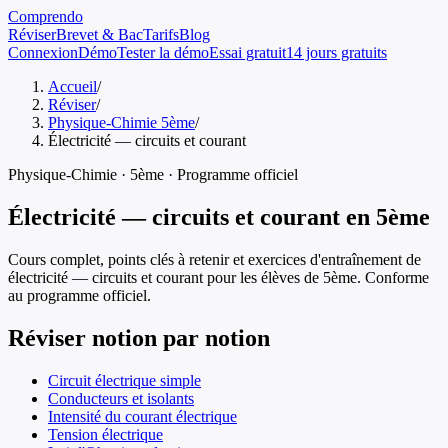
Comprendo
Réviser
Brevet & Bac
Tarifs
Blog
Connexion
Démo
Tester la démo
Essai gratuit
14 jours gratuits
Accueil
/
Réviser
/
Physique-Chimie 5ème
/
Électricité — circuits et courant
Physique-Chimie
·
5ème
· Programme officiel
Électricité — circuits et courant
en
5ème
Cours complet, points clés à retenir et exercices d'entraînement de
électricité — circuits et courant
pour les élèves de
5ème
. Conforme
au programme officiel.
Réviser notion par notion
Circuit électrique simple
Conducteurs et isolants
Intensité du courant électrique
Tension électrique