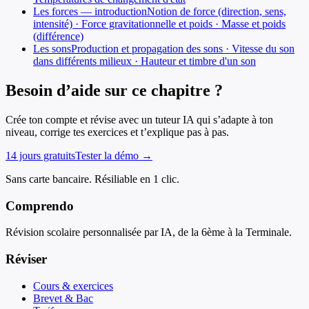
Les forces — introduction
Notion de force (direction, sens,
intensité) · Force gravitationnelle et poids · Masse et poids
(différence)
Les sons
Production et propagation des sons · Vitesse du son
dans différents milieux · Hauteur et timbre d'un son
Besoin d’aide sur ce chapitre ?
Crée ton compte et révise avec un tuteur IA qui s’adapte à ton
niveau, corrige tes exercices et t’explique pas à pas.
14 jours gratuits
Tester la démo →
Sans carte bancaire. Résiliable en 1 clic.
Comprendo
Révision scolaire personnalisée par IA, de la 6ème à la Terminale.
Réviser
Cours & exercices
Brevet & Bac