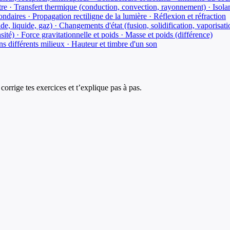
e · Transfert thermique (conduction, convection, rayonnement) · Isola
ndaires · Propagation rectiligne de la lumière · Réflexion et réfraction
olide, liquide, gaz) · Changements d'état (fusion, solidification, vapori
sité) · Force gravitationnelle et poids · Masse et poids (différence)
s différents milieux · Hauteur et timbre d'un son
corrige tes exercices et t’explique pas à pas.