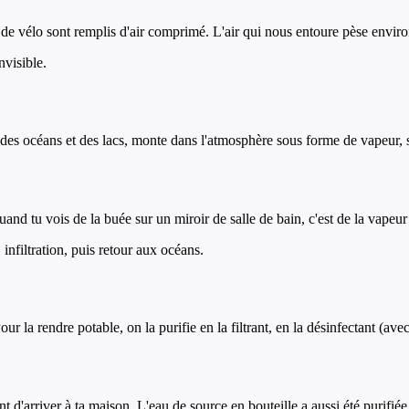
s de vélo sont remplis d'air comprimé. L'air qui nous entoure pèse enviro
nvisible.
re des océans et des lacs, monte dans l'atmosphère sous forme de vapeur
Quand tu vois de la buée sur un miroir de salle de bain, c'est de la vapeu
 infiltration, puis retour aux océans.
ur la rendre potable, on la purifie en la filtrant, en la désinfectant (av
t d'arriver à ta maison. L'eau de source en bouteille a aussi été purifiée