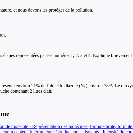
 nature, et nous devons les protéger de la pollution.
eur.
 étapes représentées par les numéros 1, 2, 3 et 4. Explique brièvement 
résente environ 21% de l'air, et le diazote (N₂) environ 78%. Le dioxyd
he contenant 2 litres d'air.
ème
on de molécule · Représentation des molécules (formule brute, formule
rateur, récepteur, interrupteur · Conducteurs et isolants · Intensité du c