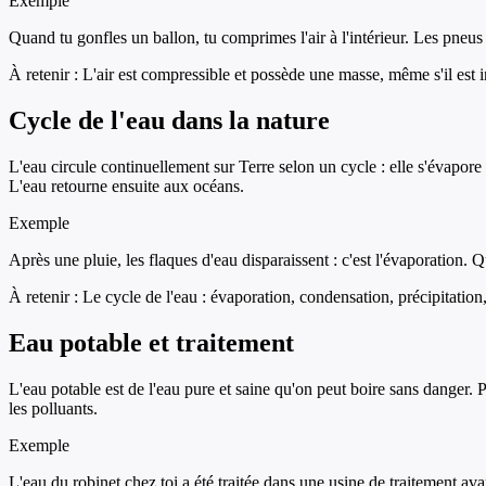
Exemple
Quand tu gonfles un ballon, tu comprimes l'air à l'intérieur. Les pneu
À retenir :
L'air est compressible et possède une masse, même s'il est i
Cycle de l'eau dans la nature
L'eau circule continuellement sur Terre selon un cycle : elle s'évapo
L'eau retourne ensuite aux océans.
Exemple
Après une pluie, les flaques d'eau disparaissent : c'est l'évaporation. 
À retenir :
Le cycle de l'eau : évaporation, condensation, précipitation,
Eau potable et traitement
L'eau potable est de l'eau pure et saine qu'on peut boire sans danger. Po
les polluants.
Exemple
L'eau du robinet chez toi a été traitée dans une usine de traitement avan