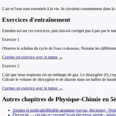
L'air et l'eau sont essentiels à la vie, ils circulent constamment dans la
Exercices d'entraînement
Entraîne-toi sur ces exercices, puis fais-toi corriger pas à pas par le tut
Exercice
1
Observe le schéma du cycle de l'eau ci-dessous. Nomme les différentes
Corrige cet exercice avec le tuteur →
Exercice
2
L'air que nous respirons est un mélange de gaz. Le dioxygène (O₂) rep
Calcule le volume de dioxygène et de diazote dans un ballon de baudruc
Corrige cet exercice avec le tuteur →
Autres chapitres de
Physique-Chimie
en
5
Atomes et molécules
Modèle atomique (noyau, électrons) · Noti
Électricité — circuits et courant
Circuit électrique simple : géné