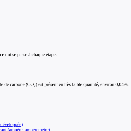
ce qui se passe à chaque étape.
e de carbone (CO₂) est présent en très faible quantité, environ 0,04%.
 développée)
ourant (ampère, ampèremètre)