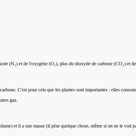
l'azote (N₂) et de l'oxygène (O₂), plus du dioxyde de carbone (CO₂) et de
 carbone. C'est pour cela que les plantes sont importantes : elles conso
tres gaz.
volume) et il a une masse (il pèse quelque chose, même si on ne le voit p