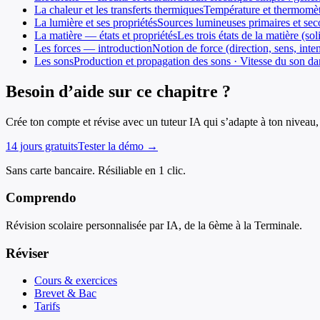
La chaleur et les transferts thermiques
Température et thermomètr
La lumière et ses propriétés
Sources lumineuses primaires et seco
La matière — états et propriétés
Les trois états de la matière (s
Les forces — introduction
Notion de force (direction, sens, inten
Les sons
Production et propagation des sons · Vitesse du son dan
Besoin d’aide sur ce chapitre ?
Crée ton compte et révise avec un tuteur IA qui s’adapte à ton niveau, 
14 jours gratuits
Tester la démo →
Sans carte bancaire. Résiliable en 1 clic.
Comprendo
Révision scolaire personnalisée par IA, de la 6ème à la Terminale.
Réviser
Cours & exercices
Brevet & Bac
Tarifs