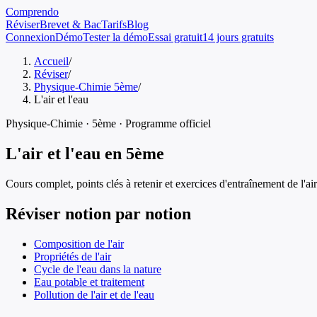
Comprendo
Réviser
Brevet & Bac
Tarifs
Blog
Connexion
Démo
Tester la démo
Essai gratuit
14 jours gratuits
Accueil
/
Réviser
/
Physique-Chimie 5ème
/
L'air et l'eau
Physique-Chimie
·
5ème
· Programme officiel
L'air et l'eau
en
5ème
Cours complet, points clés à retenir et exercices d'entraînement de
l'ai
Réviser notion par notion
Composition de l'air
Propriétés de l'air
Cycle de l'eau dans la nature
Eau potable et traitement
Pollution de l'air et de l'eau