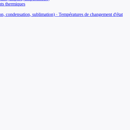
nts thermiques
sation, condensation, sublimation) · Températures de changement d'état