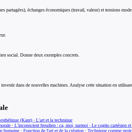
normes partagées), échanges économiques (travail, valeur) et tensions mo
eur.
 lien social. Donne deux exemples concrets.
nvestir dans de nouvelles machines. Analyse cette situation en utilisant 
ale
sthétique (Kant) · L'art et la technique
rale · L'inconscient freudien : ça, moi, surmoi · Le cogito cartésien et 
ion humaine · Fonction de l'art et de la création · Technique comme pr