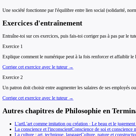
Une société fonctionne par l'équilibre entre lien social (solidarité, 
Exercices d'entraînement
Entraîne-toi sur ces exercices, puis fais-toi corriger pas à pas par le tut
Exercice
1
Explique comment le numérique peut à la fois renforcer et affaiblir le
Corrige cet exercice avec le tuteur →
Exercice
2
Un patron doit choisir entre augmenter les salaires de ses employés ou i
Corrige cet exercice avec le tuteur →
Autres chapitres de
Philosophie
en
Termin
L'art
L'art comme imitation ou création · Le beau et le jugement e
La conscience et l'inconscient
Conscience de soi et conscience mo
La culture : art, technique, langage
Culture, nature et construct