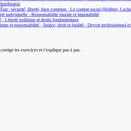
edistribution
de l'État : sécurité, liberté, bien commun · Le contrat social (Hobbes, Loc
erté individuelle · Responsabilité morale et imputabilité
té · Liberté politique et droits fondamentaux
isme et responsabilité · Justice, droit et égalité · Devoir professionnel 
corrige tes exercices et t’explique pas à pas.