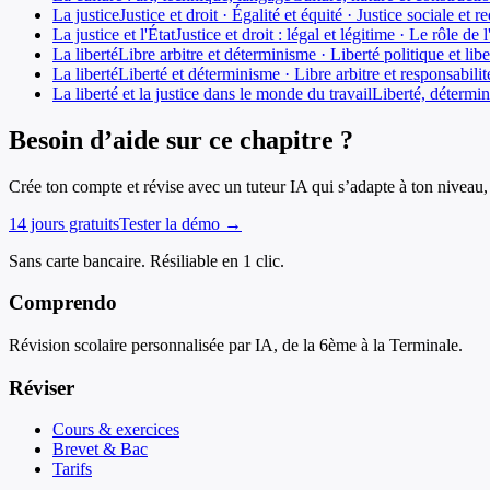
La justice
Justice et droit · Égalité et équité · Justice sociale et r
La justice et l'État
Justice et droit : légal et légitime · Le rôle 
La liberté
Libre arbitre et déterminisme · Liberté politique et lib
La liberté
Liberté et déterminisme · Libre arbitre et responsabili
La liberté et la justice dans le monde du travail
Liberté, détermin
Besoin d’aide sur ce chapitre ?
Crée ton compte et révise avec un tuteur IA qui s’adapte à ton niveau, 
14 jours gratuits
Tester la démo →
Sans carte bancaire. Résiliable en 1 clic.
Comprendo
Révision scolaire personnalisée par IA, de la 6ème à la Terminale.
Réviser
Cours & exercices
Brevet & Bac
Tarifs