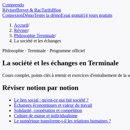
Comprendo
Réviser
Brevet & Bac
Tarifs
Blog
Connexion
Démo
Tester la démo
Essai gratuit
14 jours gratuits
Accueil
/
Réviser
/
Philosophie Terminale
/
La société et les échanges
Philosophie
·
Terminale
· Programme officiel
La société et les échanges
en
Terminale
Cours complet, points clés à retenir et exercices d'entraînement de
la 
Réviser notion par notion
Le lien social : qu'est-ce qui fait société ?
Échanges économiques et valeur du travail
Solidarité, coopération et compétition
Culture de masse et individualisme
Le numérique transforme-t-il les relations humaines ?