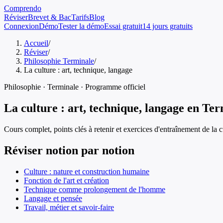
Comprendo
Réviser
Brevet & Bac
Tarifs
Blog
Connexion
Démo
Tester la démo
Essai gratuit
14 jours gratuits
Accueil
/
Réviser
/
Philosophie Terminale
/
La culture : art, technique, langage
Philosophie
·
Terminale
· Programme officiel
La culture : art, technique, langage
en
Ter
Cours complet, points clés à retenir et exercices d'entraînement de
la 
Réviser notion par notion
Culture : nature et construction humaine
Fonction de l'art et création
Technique comme prolongement de l'homme
Langage et pensée
Travail, métier et savoir-faire