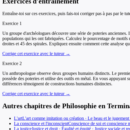
Exercices d'entraînement
Entraîne-toi sur ces exercices, puis fais-toi corriger pas à pas par le tut
Exercice
1
Un groupe d'archéologues découvre une série de poteries anciennes. Ils
populations qui les ont fabriquées. Calculez le pourcentage de motifs ré
droites et 45 des spirales. Expliquez ensuite comment cette analyse qua
Corrige cet exercice avec le tuteur →
Exercice
2
Un anthropologue observe deux groupes humains distincts. Le premier gro
possède des poteries et utilise des outils en métal. En vous appuyant 
différences témoignent de constructions humaines distinctes.
Corrige cet exercice avec le tuteur →
Autres chapitres de
Philosophie
en
Termin
L'art
L'art comme imitation ou création · Le beau et le jugement e
La conscience et l'inconscient
Conscience de soi et conscience mo
La justice
Justice et droit · Égalité et équité · Justice sociale et r