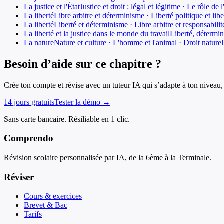
La justice et l'État
Justice et droit : légal et légitime · Le rôle 
La liberté
Libre arbitre et déterminisme · Liberté politique et lib
La liberté
Liberté et déterminisme · Libre arbitre et responsabili
La liberté et la justice dans le monde du travail
Liberté, détermin
La nature
Nature et culture · L'homme et l'animal · Droit nature
Besoin d’aide sur ce chapitre ?
Crée ton compte et révise avec un tuteur IA qui s’adapte à ton niveau, 
14 jours gratuits
Tester la démo →
Sans carte bancaire. Résiliable en 1 clic.
Comprendo
Révision scolaire personnalisée par IA, de la 6ème à la Terminale.
Réviser
Cours & exercices
Brevet & Bac
Tarifs