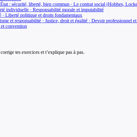
de l'État : sécurité, liberté, bien commun · Le contrat social (Hobbes, Loc
erté individuelle · Responsabilité morale et imputabilité
té · Liberté politique et droits fondamentaux
isme et responsabilité · Justice, droit et égalité · Devoir professionnel 
l et convention
corrige tes exercices et t’explique pas à pas.