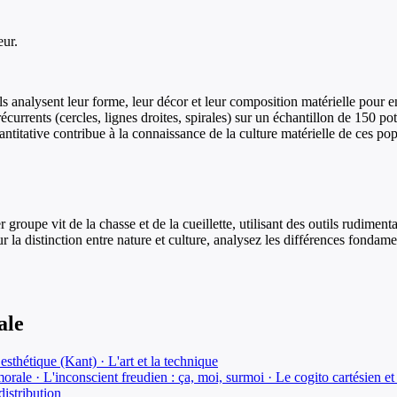
eur.
 analysent leur forme, leur décor et leur composition matérielle pour e
currents (cercles, lignes droites, spirales) sur un échantillon de 150 po
ntitative contribue à la connaissance de la culture matérielle de ces pop
upe vit de la chasse et de la cueillette, utilisant des outils rudimentai
sur la distinction entre nature et culture, analysez les différences fond
ale
sthétique (Kant) · L'art et la technique
rale · L'inconscient freudien : ça, moi, surmoi · Le cogito cartésien et 
edistribution