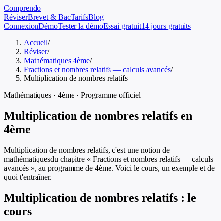
Comprendo
Réviser
Brevet & Bac
Tarifs
Blog
Connexion
Démo
Tester la démo
Essai gratuit
14 jours gratuits
Accueil
/
Réviser
/
Mathématiques 4ème
/
Fractions et nombres relatifs — calculs avancés
/
Multiplication de nombres relatifs
Mathématiques
·
4ème
· Programme officiel
Multiplication de nombres relatifs
en
4ème
Multiplication de nombres relatifs
, c'est une notion de
mathématiques
du chapitre «
Fractions et nombres relatifs — calculs
avancés
», au programme de
4ème
. Voici le cours, un exemple et de
quoi t'entraîner.
Multiplication de nombres relatifs
: le
cours