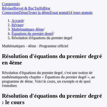
Comprendo
Réviser
Brevet & Bac
Tarifs
Blog
Connexion
Démo
Tester la démo
Essai gratuit
14 jours gratuits
Accueil
/
Réviser
/
Mathématiques 4ème
/
Équations du premier degré
/
Résolution d'équations du premier degré
Mathématiques
·
4ème
· Programme officiel
Résolution d'équations du premier degré
en
4ème
Résolution d'équations du premier degré
, c'est une notion de
mathématiques
du chapitre «
Équations du premier degré
», au
programme de
4ème
. Voici le cours, un exemple et de quoi
t'entraîner.
Résolution d'équations du premier degré
: le cours