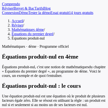
Comprendo
Réviser
Brevet & Bac
Tarifs
Blog
Connexion
Démo
Tester la démo
Essai gratuit
14 jours gratuits
Accueil
/
Réviser
/
Mathématiques 4ème
/
Équations du premier degré
/
Équations produit-nul
Mathématiques
·
4ème
· Programme officiel
Équations produit-nul
en
4ème
Équations produit-nul
, c'est une notion de
mathématiques
du chapitre
«
Équations du premier degré
», au programme de
4ème
. Voici le
cours, un exemple et de quoi t'entraîner.
Équations produit-nul
: le cours
Une équation produit-nul est une équation où le produit de plusieurs
facteurs égale zéro. Elle se résout en utilisant la règle : un produit est
nul si et seulement si au moins un de ses facteurs est nul.