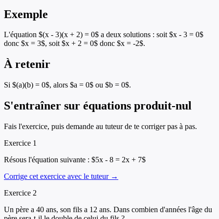
Exemple
L'équation $(x - 3)(x + 2) = 0$ a deux solutions : soit $x - 3 = 0$
donc $x = 3$, soit $x + 2 = 0$ donc $x = -2$.
À retenir
Si $(a)(b) = 0$, alors $a = 0$ ou $b = 0$.
S'entraîner sur
équations produit-nul
Fais l'exercice, puis demande au tuteur de te corriger pas à pas.
Exercice
1
Résous l'équation suivante : $5x - 8 = 2x + 7$
Corrige cet exercice avec le tuteur →
Exercice
2
Un père a 40 ans, son fils a 12 ans. Dans combien d'années l'âge du
père sera-t-il le double de celui du fils ?