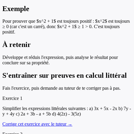
Exemple
Pour prouver que $x^2 + 1$ est toujours positif : $x^2$ est toujours
≥ 0 (car c'est un carré), donc $x^2 + 1$ ≥ 1 > 0. C'est toujours
positif.
À retenir
Développe et réduis l'expression, puis analyse le résultat pour
conclure sur sa propriété.
S'entraîner sur
preuves en calcul littéral
Fais l'exercice, puis demande au tuteur de te corriger pas à pas.
Exercice
1
Simplifier les expressions littérales suivantes : a) 3x + 5x - 2x b) 7y -
y + 4y c) 2a + 3b - a + 5b d) 4(2z) - 3(5z)
Corrige cet exercice avec le tuteur →