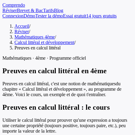
Comprendo
Réviser
Brevet & Bac
Tarifs
Blog
Connexion
Démo
Tester la démo
Essai gratuit
14 jours gratuits
Accueil
/
Réviser
/
Mathématiques 4ème
/
Calcul littéral et développement
/
Preuves en calcul littéral
Mathématiques
·
4ème
· Programme officiel
Preuves en calcul littéral
en
4ème
Preuves en calcul littéral
, c'est une notion de
mathématiques
du
chapitre «
Calcul littéral et développement
», au programme de
4ème
. Voici le cours, un exemple et de quoi t'entraîner.
Preuves en calcul littéral
: le cours
Utiliser le calcul littéral pour prouver qu'une expression a toujours
une certaine propriété (toujours positive, toujours paire, etc.), peu
importe la valeur de la lettre.